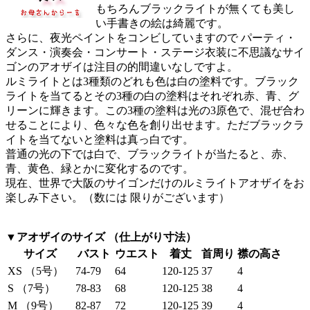
もちろんブラックライトが無くても美し
い手書きの絵は綺麗です。
さらに、夜光ペイントをコンビしていますので パーティ・
ダンス・演奏会・コンサート・ステージ衣装に不思議なサイ
ゴンのアオザイは注目の的間違いなしですよ。
ルミライトとは3種類のどれも色は白の塗料です。ブラック
ライトを当てるとその3種の白の塗料はそれぞれ赤、青、グ
リーンに輝きます。この3種の塗料は光の3原色で、混ぜ合わ
せることにより、色々な色を創り出せます。ただブラックラ
イトを当てないと塗料は真っ白です。
普通の光の下では白で、ブラックライトが当たると、赤、
青、黄色、緑とかに変化するのです。
現在、世界で大阪のサイゴンだけのルミライトアオザイをお
楽しみ下さい。（数には 限りがございます）
▼アオザイのサイズ （仕上がり寸法）
サイズ
バスト
ウエスト
着丈
首周り
襟の高さ
XS （5号）
74-79
64
120-125
37
4
S （7号）
78-83
68
120-125
38
4
M （9号）
82-87
72
120-125
39
4