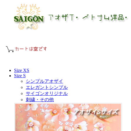
Size XS
Size S
シンプルアオザイ
エレガントシンプル
サイゴンオリジナル
刺繍・その他