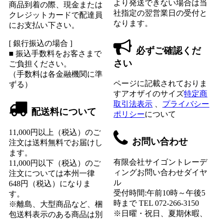
より発送できない場合は当
商品到着の際、現金または
社指定の翌営業日の受付と
クレジットカードで配達員
なります。
にお支払い下さい。
[ 銀行振込の場合 ]
必ずご確認くだ
■ 振込手数料をお客さまで
さい
ご負担ください。
（手数料は各金融機関に準
ページに記載されておりま
ずる）
すアオザイのサイズ
特定商
取引法表示
、
プライバシー
配送料について
ポリシー
について
11,000円以上（税込）のご
お問い合わせ
注文は送料無料でお届けし
ます。
有限会社サイゴントレーデ
11,000円以下（税込）のご
ィングお問い合わせダイヤ
注文については本州一律
ル
648円（税込）になりま
受付時間:午前10時～午後5
す。
時まで TEL 072-266-3150
※離島、大型商品など、梱
※日曜・祝日、夏期休暇、
包送料表示のある商品は別