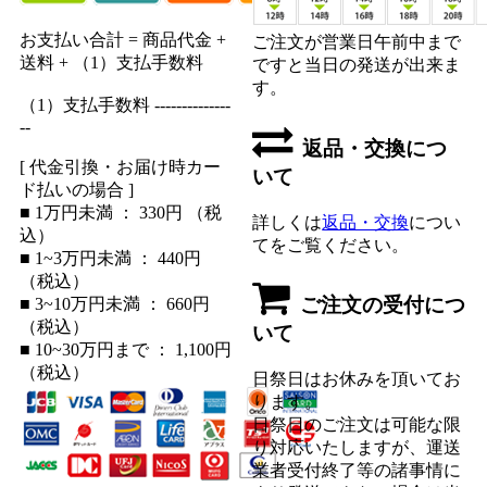
お支払い合計 = 商品代金 +
ご注文が営業日午前中まで
送料 + （1）支払手数料
ですと当日の発送が出来ま
す。
（1）支払手数料 --------------
--
返品・交換につ
[ 代金引換・お届け時カー
いて
ド払いの場合 ]
■ 1万円未満 ： 330円 （税
詳しくは
返品・交換
につい
込）
てをご覧ください。
■ 1~3万円未満 ： 440円
（税込）
ご注文の受付につ
■ 3~10万円未満 ： 660円
（税込）
いて
■ 10~30万円まで ： 1,100円
（税込）
日祭日はお休みを頂いてお
ります。
日祭日のご注文は可能な限
り対応いたしますが、運送
業者受付終了等の諸事情に