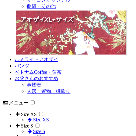
刺繍・その他
ルミライトアオザイ
パンツ
ベトナムCoffee・蓮茶
お父さんのおすすめ
鼻煙壺
人形、置物、棚飾り
メニュー
Size XS
Size XS
Size S
Size S