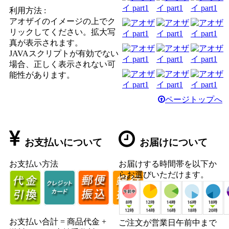
利用方法 :
アオザイのイメージの上でク
リックしてください。拡大写
真が表示されます。
JAVAスクリプトが有効でない
場合、正しく表示されない可
能性があります。
ページトップへ
お支払いについて
お届けについて
お支払い方法
お届けする時間帯を以下か
らお選びいただけます。
お支払い合計 = 商品代金 +
ご注文が営業日午前中まで