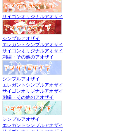
サイゴンオリジナルアオザイ
シンプルアオザイ
エレガントシンプルアオザイ
サイゴンオリジナルアオザイ
刺繍・その他のアオザイ
シンプルアオザイ
エレガントシンプルアオザイ
サイゴンオリジナルアオザイ
刺繍・その他のアオザイ
シンプルアオザイ
エレガントシンプルアオザイ