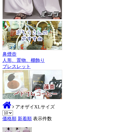
鼻煙壺
人形、置物、棚飾り
ブレスレット
アオザイXLサイズ
価格順
新着順
表示件数