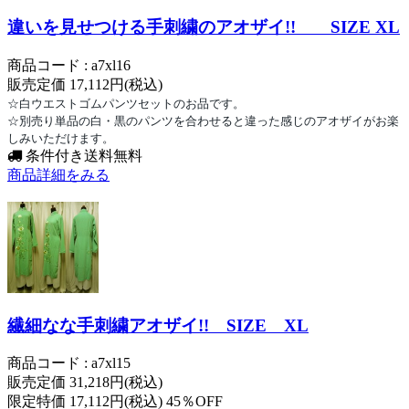
違いを見せつける手刺繍のアオザイ!! SIZE XL
商品コード : a7xl16
販売定価 17,112円(税込)
☆白ウエストゴムパンツセットのお品です。
☆別売り単品の白・黒のパンツを合わせると違った感じのアオザイがお楽
しみいただけます。
条件付き送料無料
商品詳細をみる
繊細なな手刺繍アオザイ!! SIZE XL
商品コード : a7xl15
販売定価 31,218円(税込)
限定特価 17,112円(税込) 45％OFF