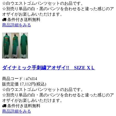
☆白ウエストゴムパンツセットのお品です。
☆別売り単品の白・黒のパンツを合わせると違った感じのア
オザイがお楽しみいただけます。
条件付き送料無料
商品詳細をみる
ダイナミック手刺繍アオザイ!! SIZE XＬ
商品コード : a7xl14
販売定価 17,112円(税込)
☆白ウエストゴムパンツセットのお品です。
☆別売り単品の白・黒のパンツを合わせると違った感じのア
オザイがお楽しみいただけます。
条件付き送料無料
商品詳細をみる