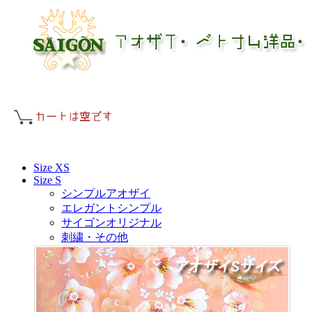
Size XS
Size S
シンプルアオザイ
エレガントシンプル
サイゴンオリジナル
刺繍・その他