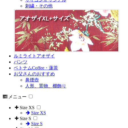
刺繍・その他
ルミライトアオザイ
パンツ
ベトナムCoffee・蓮茶
お父さんのおすすめ
鼻煙壺
人形、置物、棚飾り
メニュー
Size XS
Size XS
Size S
Size S