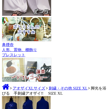
鼻煙壺
人形、置物、棚飾り
ブレスレット
アオザイXLサイズ
刺繍・その他 SIZE XL
脚光を浴
びる 手刺繍アオザイ!! SIZE XL