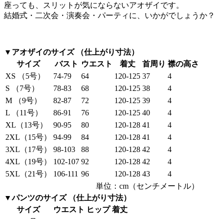
座っても、スリットが気にならないアオザイです。
結婚式・二次会・演奏会・パーティに、いかがでしょうか？
▼アオザイのサイズ （仕上がり寸法）
サイズ
バスト
ウエスト
着丈
首周り
襟の高さ
XS （5号）
74-79
64
120-125
37
4
S （7号）
78-83
68
120-125
38
4
M （9号）
82-87
72
120-125
39
4
L （11号）
86-91
76
120-125
40
4
XL（13号）
90-95
80
120-128
41
4
2XL（15号）
94-99
84
120-128
41
4
3XL（17号）
98-103
88
120-128
42
4
4XL（19号）
102-107
92
120-128
42
4
5XL（21号）
106-111
96
120-128
43
4
単位：cm（センチメートル）
▼パンツのサイズ （仕上がり寸法）
サイズ
ウエスト
ヒップ
着丈