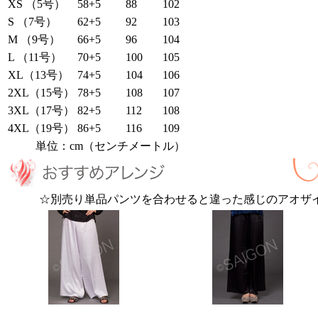
XS （5号）
58+5
88
102
S （7号）
62+5
92
103
M （9号）
66+5
96
104
L （11号）
70+5
100
105
XL（13号）
74+5
104
106
2XL（15号）
78+5
108
107
3XL（17号）
82+5
112
108
4XL（19号）
86+5
116
109
単位：cm（センチメートル）
☆別売り単品パンツを合わせると違った感じのアオザ