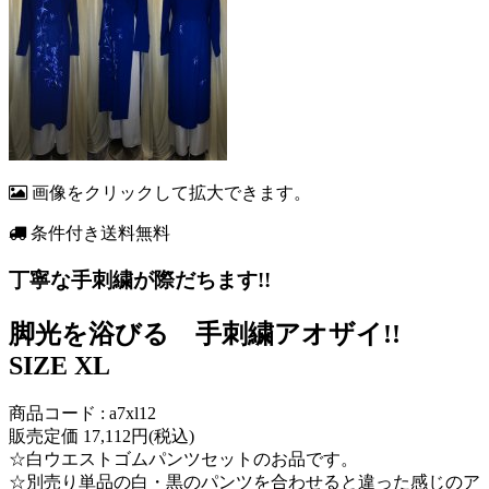
画像をクリックして拡大できます。
条件付き送料無料
丁寧な手刺繍が際だちます!!
脚光を浴びる 手刺繍アオザイ!!
SIZE XL
商品コード : a7xl12
販売定価 17,112円(税込)
☆白ウエストゴムパンツセットのお品です。
☆別売り単品の白・黒のパンツを合わせると違った感じのア