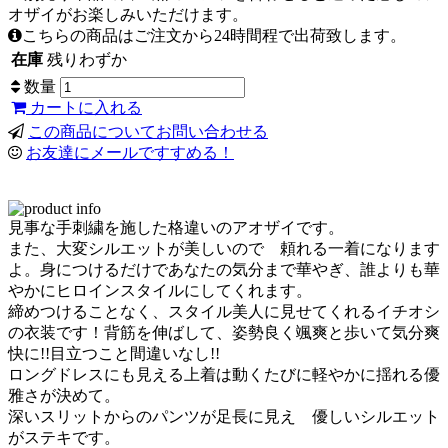
オザイがお楽しみいただけます。
こちらの商品はご注文から24時間程で出荷致します。
在庫
残りわずか
数量
カートに入れる
この商品についてお問い合わせる
お友達にメールですすめる！
見事な手刺繍を施した格違いのアオザイです。
また、大変シルエットが美しいので 頼れる一着になります
よ。身につけるだけであなたの気分まで華やぎ、誰よりも華
やかにヒロインスタイルにしてくれます。
締めつけることなく、スタイル美人に見せてくれるイチオシ
の衣装です！背筋を伸ばして、姿勢良く颯爽と歩いて気分爽
快に!!目立つこと間違いなし!!
ロングドレスにも見える上着は動くたびに軽やかに揺れる優
雅さが決めて。
深いスリットからのパンツが足長に見え 優しいシルエット
がステキです。