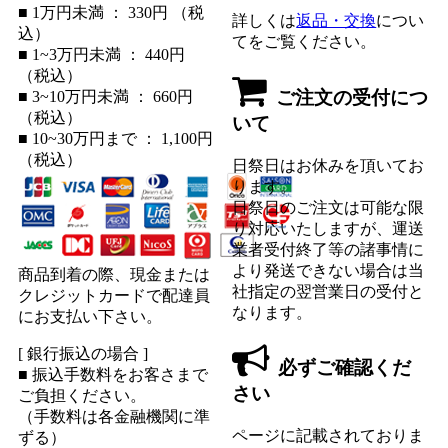
■ 1万円未満 ： 330円 （税
詳しくは
返品・交換
につい
込）
てをご覧ください。
■ 1~3万円未満 ： 440円
（税込）
ご注文の受付につ
■ 3~10万円未満 ： 660円
（税込）
いて
■ 10~30万円まで ： 1,100円
（税込）
日祭日はお休みを頂いてお
ります。
日祭日のご注文は可能な限
り対応いたしますが、運送
業者受付終了等の諸事情に
より発送できない場合は当
商品到着の際、現金または
社指定の翌営業日の受付と
クレジットカードで配達員
なります。
にお支払い下さい。
[ 銀行振込の場合 ]
必ずご確認くだ
■ 振込手数料をお客さまで
さい
ご負担ください。
（手数料は各金融機関に準
ページに記載されておりま
ずる）