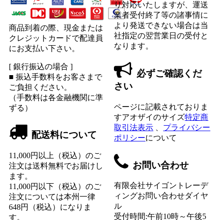
り対応いたしますが、運送
業者受付終了等の諸事情に
より発送できない場合は当
商品到着の際、現金または
社指定の翌営業日の受付と
クレジットカードで配達員
なります。
にお支払い下さい。
[ 銀行振込の場合 ]
必ずご確認くだ
■ 振込手数料をお客さまで
さい
ご負担ください。
（手数料は各金融機関に準
ページに記載されておりま
ずる）
すアオザイのサイズ
特定商
取引法表示
、
プライバシー
配送料について
ポリシー
について
11,000円以上（税込）のご
お問い合わせ
注文は送料無料でお届けし
ます。
有限会社サイゴントレーデ
11,000円以下（税込）のご
ィングお問い合わせダイヤ
注文については本州一律
ル
648円（税込）になりま
受付時間:午前10時～午後5
す。