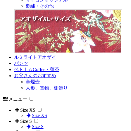
刺繍・その他
ルミライトアオザイ
パンツ
ベトナムCoffee・蓮茶
お父さんのおすすめ
鼻煙壺
人形、置物、棚飾り
メニュー
Size XS
Size XS
Size S
Size S