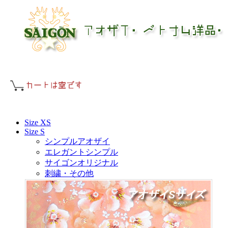
Size XS
Size S
シンプルアオザイ
エレガントシンプル
サイゴンオリジナル
刺繍・その他