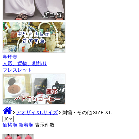
鼻煙壺
人形、置物、棚飾り
ブレスレット
アオザイXLサイズ
刺繍・その他 SIZE XL
価格順
新着順
表示件数