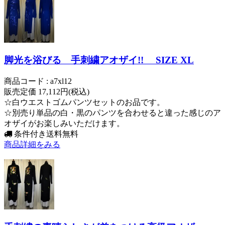
脚光を浴びる 手刺繍アオザイ!! SIZE XL
商品コード : a7xl12
販売定価 17,112円(税込)
☆白ウエストゴムパンツセットのお品です。
☆別売り単品の白・黒のパンツを合わせると違った感じのア
オザイがお楽しみいただけます。
条件付き送料無料
商品詳細をみる