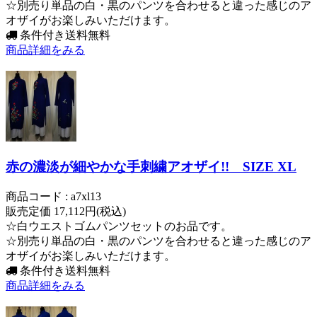
☆別売り単品の白・黒のパンツを合わせると違った感じのア
オザイがお楽しみいただけます。
条件付き送料無料
商品詳細をみる
赤の濃淡が細やかな手刺繍アオザイ!! SIZE XL
商品コード : a7xl13
販売定価 17,112円(税込)
☆白ウエストゴムパンツセットのお品です。
☆別売り単品の白・黒のパンツを合わせると違った感じのア
オザイがお楽しみいただけます。
条件付き送料無料
商品詳細をみる