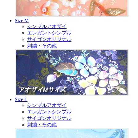
Size M
シンプルアオザイ
エレガントシンプル
サイゴンオリジナル
刺繍・その他
Size L
シンプルアオザイ
エレガントシンプル
サイゴンオリジナル
刺繍・その他