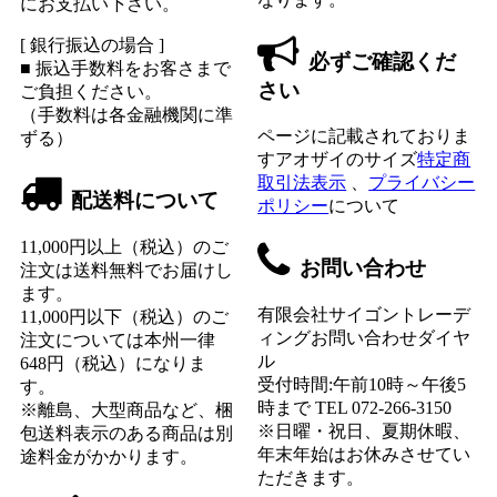
にお支払い下さい。
[ 銀行振込の場合 ]
必ずご確認くだ
■ 振込手数料をお客さまで
さい
ご負担ください。
（手数料は各金融機関に準
ページに記載されておりま
ずる）
すアオザイのサイズ
特定商
取引法表示
、
プライバシー
配送料について
ポリシー
について
11,000円以上（税込）のご
お問い合わせ
注文は送料無料でお届けし
ます。
有限会社サイゴントレーデ
11,000円以下（税込）のご
ィングお問い合わせダイヤ
注文については本州一律
ル
648円（税込）になりま
受付時間:午前10時～午後5
す。
時まで TEL 072-266-3150
※離島、大型商品など、梱
※日曜・祝日、夏期休暇、
包送料表示のある商品は別
年末年始はお休みさせてい
途料金がかかります。
ただきます。