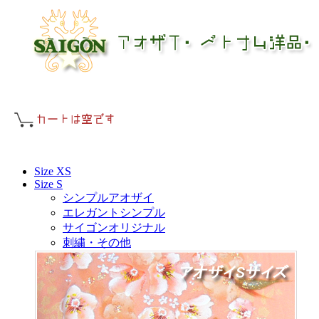
Size XS
Size S
シンプルアオザイ
エレガントシンプル
サイゴンオリジナル
刺繍・その他