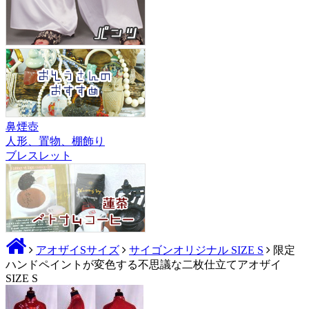
鼻煙壺
人形、置物、棚飾り
ブレスレット
アオザイSサイズ
サイゴンオリジナル SIZE S
限定
ハンドペイントが変色する不思議な二枚仕立てアオザイ
SIZE S