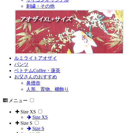
刺繍・その他
ルミライトアオザイ
パンツ
ベトナムCoffee・蓮茶
お父さんのおすすめ
鼻煙壺
人形、置物、棚飾り
メニュー
Size XS
Size XS
Size S
Size S