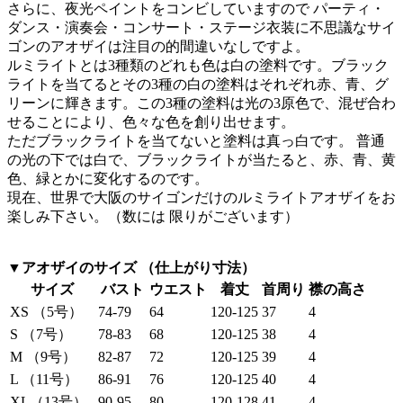
さらに、夜光ペイントをコンビしていますので パーティ・
ダンス・演奏会・コンサート・ステージ衣装に不思議なサイ
ゴンのアオザイは注目の的間違いなしですよ。
ルミライトとは3種類のどれも色は白の塗料です。ブラック
ライトを当てるとその3種の白の塗料はそれぞれ赤、青、グ
リーンに輝きます。この3種の塗料は光の3原色で、混ぜ合わ
せることにより、色々な色を創り出せます。
ただブラックライトを当てないと塗料は真っ白です。 普通
の光の下では白で、ブラックライトが当たると、赤、青、黄
色、緑とかに変化するのです。
現在、世界で大阪のサイゴンだけのルミライトアオザイをお
楽しみ下さい。（数には 限りがございます）
▼アオザイのサイズ （仕上がり寸法）
サイズ
バスト
ウエスト
着丈
首周り
襟の高さ
XS （5号）
74-79
64
120-125
37
4
S （7号）
78-83
68
120-125
38
4
M （9号）
82-87
72
120-125
39
4
L （11号）
86-91
76
120-125
40
4
XL（13号）
90-95
80
120-128
41
4