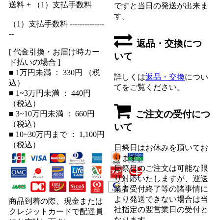
送料 + （1）支払手数料
ですと当日の発送が出来ま
す。
（1）支払手数料 --------------
--
返品・交換につ
[ 代金引換・お届け時カー
いて
ド払いの場合 ]
■ 1万円未満 ： 330円 （税
詳しくは
返品・交換
につい
込）
てをご覧ください。
■ 1~3万円未満 ： 440円
（税込）
ご注文の受付につ
■ 3~10万円未満 ： 660円
（税込）
いて
■ 10~30万円まで ： 1,100円
（税込）
日祭日はお休みを頂いてお
ります。
日祭日のご注文は可能な限
り対応いたしますが、運送
業者受付終了等の諸事情に
より発送できない場合は当
商品到着の際、現金または
社指定の翌営業日の受付と
クレジットカードで配達員
なります。