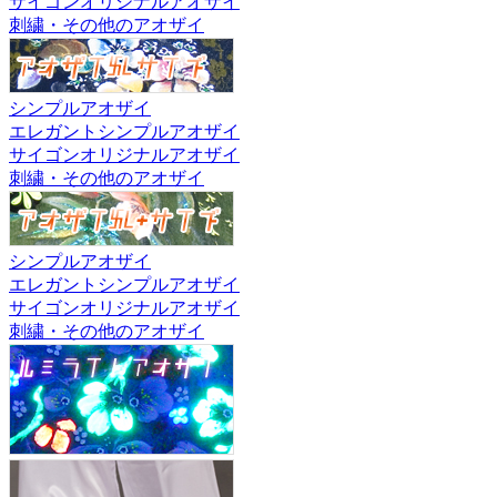
サイゴンオリジナルアオザイ
刺繍・その他のアオザイ
シンプルアオザイ
エレガントシンプルアオザイ
サイゴンオリジナルアオザイ
刺繍・その他のアオザイ
シンプルアオザイ
エレガントシンプルアオザイ
サイゴンオリジナルアオザイ
刺繍・その他のアオザイ