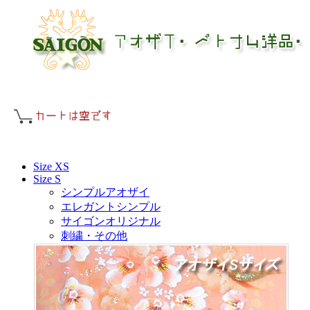
Size XS
Size S
シンプルアオザイ
エレガントシンプル
サイゴンオリジナル
刺繍・その他