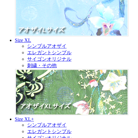
Size XL
シンプルアオザイ
エレガントシンプル
サイゴンオリジナル
刺繍・その他
Size XL+
シンプルアオザイ
エレガントシンプル
サイゴンオリジナル