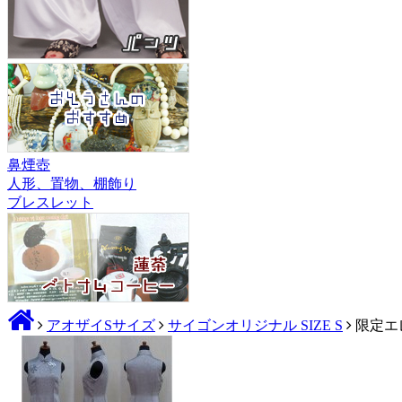
鼻煙壺
人形、置物、棚飾り
ブレスレット
アオザイSサイズ
サイゴンオリジナル SIZE S
限定エ