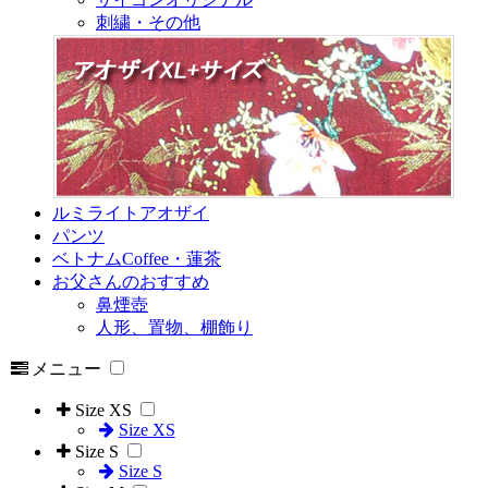
刺繍・その他
ルミライトアオザイ
パンツ
ベトナムCoffee・蓮茶
お父さんのおすすめ
鼻煙壺
人形、置物、棚飾り
メニュー
Size XS
Size XS
Size S
Size S