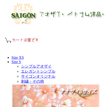
Size XS
Size S
シンプルアオザイ
エレガントシンプル
サイゴンオリジナル
刺繍・その他