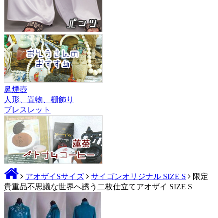
鼻煙壺
人形、置物、棚飾り
ブレスレット
アオザイSサイズ
サイゴンオリジナル SIZE S
限定
貴重品不思議な世界へ誘う二枚仕立てアオザイ SIZE S