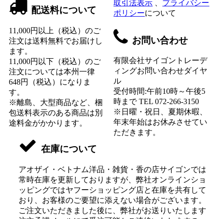
取引法表示
、
プライバシー
配送料について
ポリシー
について
11,000円以上（税込）のご
お問い合わせ
注文は送料無料でお届けし
ます。
有限会社サイゴントレーデ
11,000円以下（税込）のご
ィングお問い合わせダイヤ
注文については本州一律
ル
648円（税込）になりま
受付時間:午前10時～午後5
す。
時まで TEL 072-266-3150
※離島、大型商品など、梱
※日曜・祝日、夏期休暇、
包送料表示のある商品は別
年末年始はお休みさせてい
途料金がかかります。
ただきます。
在庫について
アオザイ・ベトナム洋品・雑貨・香の店サイゴンでは
常時在庫を更新しておりますが、弊社オンラインショ
ッピングではヤフーショッピング店と在庫を共有して
おり、お客様のご要望に添えない場合がございます。
ご注文いただきました後に、弊社がお送りいたします