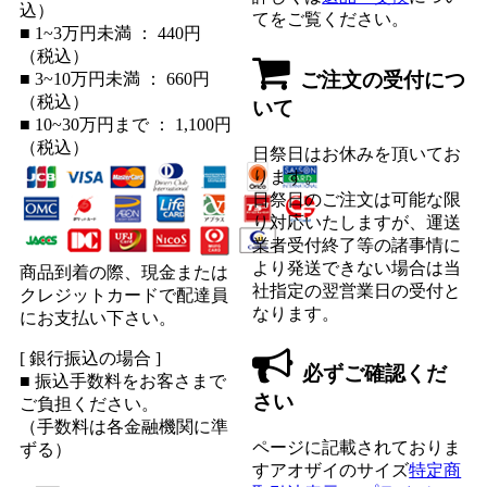
込）
てをご覧ください。
■ 1~3万円未満 ： 440円
（税込）
ご注文の受付につ
■ 3~10万円未満 ： 660円
（税込）
いて
■ 10~30万円まで ： 1,100円
（税込）
日祭日はお休みを頂いてお
ります。
日祭日のご注文は可能な限
り対応いたしますが、運送
業者受付終了等の諸事情に
より発送できない場合は当
商品到着の際、現金または
社指定の翌営業日の受付と
クレジットカードで配達員
なります。
にお支払い下さい。
[ 銀行振込の場合 ]
必ずご確認くだ
■ 振込手数料をお客さまで
さい
ご負担ください。
（手数料は各金融機関に準
ページに記載されておりま
ずる）
すアオザイのサイズ
特定商