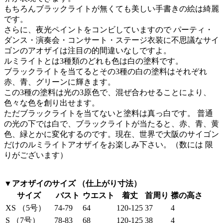
もちろんブラックライトが無くても美しい手書きの絵は綺麗
です。
さらに、夜光ペイントをコンビしていますので パーティ・
ダンス・演奏会・コンサート・ステージ衣装に不思議なサイ
ゴンのアオザイは注目の的間違いなしですよ。
ルミライトとは3種類のどれも色は白の塗料です。
ブラックライトを当てるとその3種の白の塗料はそれぞれ
赤、青、グリーンに輝きます。
この3種の塗料は光の3原色で、混ぜ合わせることにより、
色々な色を創り出せます。
ただブラックライトを当てないと塗料は真っ白です。 普通
の光の下では白で、ブラックライトが当たると、赤、青、黄
色、緑とかに変化するのです。現在、世界で大阪のサイゴン
だけのルミライトアオザイをお楽しみ下さい。（数には 限
りがございます）
▼アオザイのサイズ （仕上がり寸法）
サイズ
バスト
ウエスト
着丈
首周り
襟の高さ
XS （5号）
74-79
64
120-125
37
4
S （7号）
78-83
68
120-125
38
4