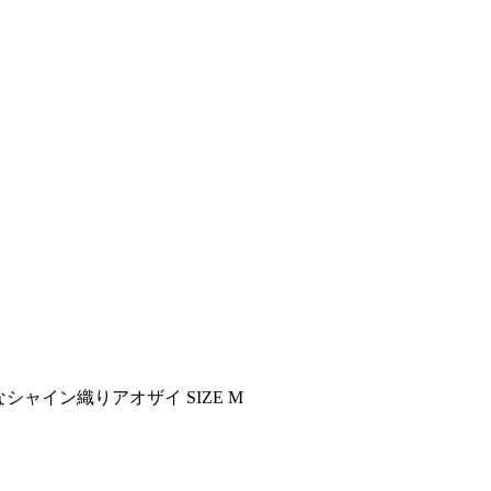
シャイン織りアオザイ SIZE M