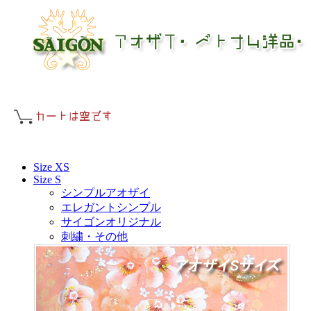
Size XS
Size S
シンプルアオザイ
エレガントシンプル
サイゴンオリジナル
刺繍・その他