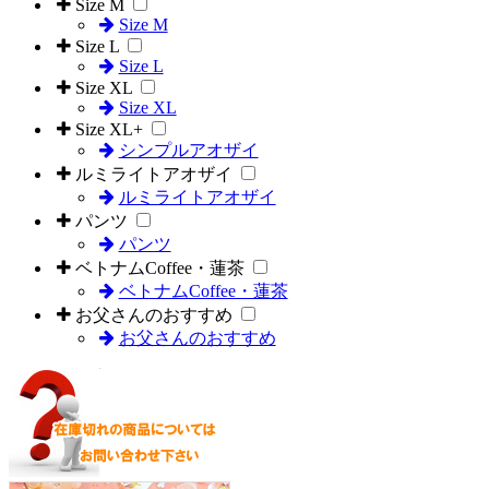
Size M
Size M
Size L
Size L
Size XL
Size XL
Size XL+
シンプルアオザイ
ルミライトアオザイ
ルミライトアオザイ
パンツ
パンツ
ベトナムCoffee・蓮茶
ベトナムCoffee・蓮茶
お父さんのおすすめ
お父さんのおすすめ