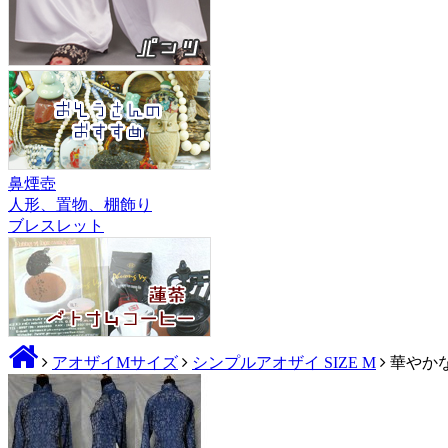
鼻煙壺
人形、置物、棚飾り
ブレスレット
アオザイMサイズ
シンプルアオザイ SIZE M
華やかな