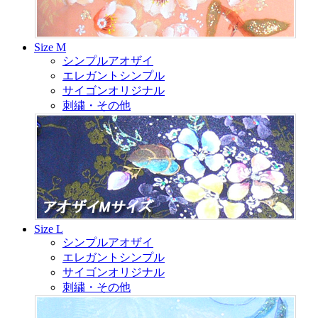
Size M
シンプルアオザイ
エレガントシンプル
サイゴンオリジナル
刺繍・その他
Size L
シンプルアオザイ
エレガントシンプル
サイゴンオリジナル
刺繍・その他