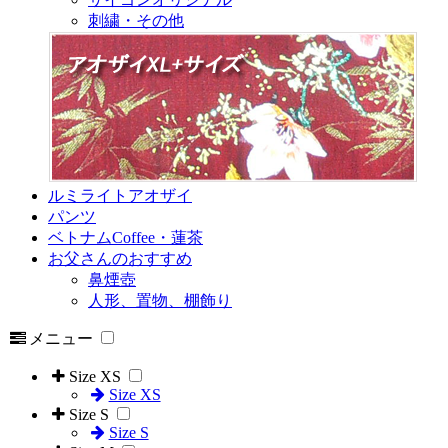
刺繍・その他
ルミライトアオザイ
パンツ
ベトナムCoffee・蓮茶
お父さんのおすすめ
鼻煙壺
人形、置物、棚飾り
メニュー
Size XS
Size XS
Size S
Size S