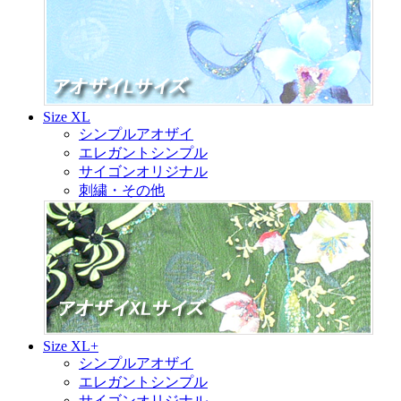
Size XL
シンプルアオザイ
エレガントシンプル
サイゴンオリジナル
刺繍・その他
Size XL+
シンプルアオザイ
エレガントシンプル
サイゴンオリジナル