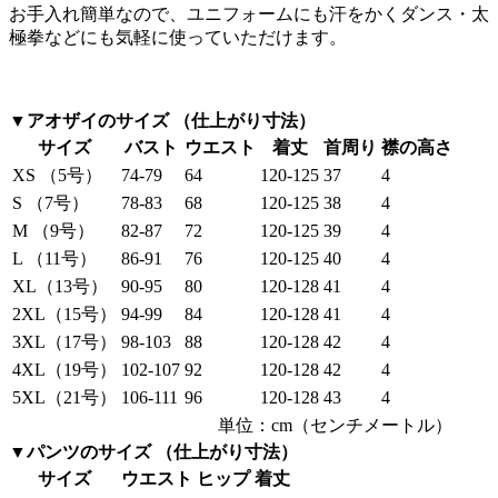
お手入れ簡単なので、ユニフォームにも汗をかくダンス・太
極拳などにも気軽に使っていただけます。
▼アオザイのサイズ （仕上がり寸法）
サイズ
バスト
ウエスト
着丈
首周り
襟の高さ
XS （5号）
74-79
64
120-125
37
4
S （7号）
78-83
68
120-125
38
4
M （9号）
82-87
72
120-125
39
4
L （11号）
86-91
76
120-125
40
4
XL（13号）
90-95
80
120-128
41
4
2XL（15号）
94-99
84
120-128
41
4
3XL（17号）
98-103
88
120-128
42
4
4XL（19号）
102-107
92
120-128
42
4
5XL（21号）
106-111
96
120-128
43
4
単位：cm（センチメートル）
▼パンツのサイズ （仕上がり寸法）
サイズ
ウエスト
ヒップ
着丈