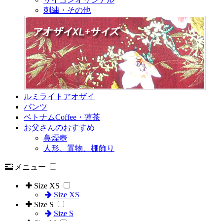
刺繍・その他
ルミライトアオザイ
パンツ
ベトナムCoffee・蓮茶
お父さんのおすすめ
鼻煙壺
人形、置物、棚飾り
メニュー
Size XS
Size XS
Size S
Size S