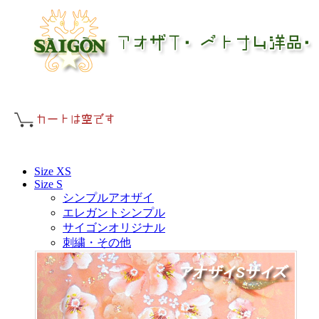
Size XS
Size S
シンプルアオザイ
エレガントシンプル
サイゴンオリジナル
刺繍・その他