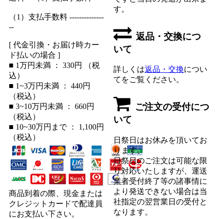
す。
（1）支払手数料 --------------
--
返品・交換につ
[ 代金引換・お届け時カー
いて
ド払いの場合 ]
■ 1万円未満 ： 330円 （税
詳しくは
返品・交換
につい
込）
てをご覧ください。
■ 1~3万円未満 ： 440円
（税込）
ご注文の受付につ
■ 3~10万円未満 ： 660円
（税込）
いて
■ 10~30万円まで ： 1,100円
（税込）
日祭日はお休みを頂いてお
ります。
日祭日のご注文は可能な限
り対応いたしますが、運送
業者受付終了等の諸事情に
より発送できない場合は当
商品到着の際、現金または
社指定の翌営業日の受付と
クレジットカードで配達員
なります。
にお支払い下さい。