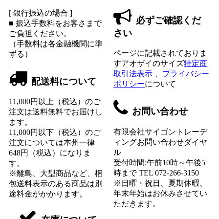
[ 銀行振込の場合 ]
必ずご確認くだ
■ 振込手数料をお客さまで
さい
ご負担ください。
（手数料は各金融機関に準
ページに記載されておりま
ずる）
すアオザイのサイズ
特定商
取引法表示
、
プライバシー
配送料について
ポリシー
について
11,000円以上（税込）のご
お問い合わせ
注文は送料無料でお届けし
ます。
有限会社サイゴントレーデ
11,000円以下（税込）のご
ィングお問い合わせダイヤ
注文については本州一律
ル
648円（税込）になりま
受付時間:午前10時～午後5
す。
時まで TEL 072-266-3150
※離島、大型商品など、梱
※日曜・祝日、夏期休暇、
包送料表示のある商品は別
年末年始はお休みさせてい
途料金がかかります。
ただきます。