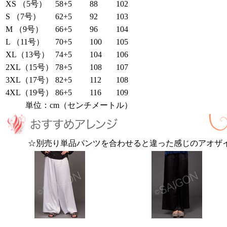
XS （5号）
58+5
88
102
S （7号）
62+5
92
103
M （9号）
66+5
96
104
L （11号）
70+5
100
105
XL（13号）
74+5
104
106
2XL（15号）
78+5
108
107
3XL（17号）
82+5
112
108
4XL（19号）
86+5
116
109
単位：cm（センチメートル）
☆別売り単品パンツを合わせると違った感じのアオザ