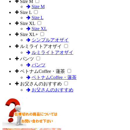
Size M
Size M
Size L
Size L
Size XL
Size XL
Size XL+
シンプルアオザイ
ルミライトアオザイ
ルミライトアオザイ
パンツ
パンツ
ベトナムCoffee・蓮茶
ベトナムCoffee・蓮茶
お父さんのおすすめ
お父さんのおすすめ