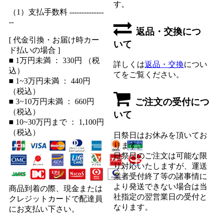
す。
（1）支払手数料 --------------
--
返品・交換につ
[ 代金引換・お届け時カー
いて
ド払いの場合 ]
■ 1万円未満 ： 330円 （税
詳しくは
返品・交換
につい
込）
てをご覧ください。
■ 1~3万円未満 ： 440円
（税込）
ご注文の受付につ
■ 3~10万円未満 ： 660円
（税込）
いて
■ 10~30万円まで ： 1,100円
（税込）
日祭日はお休みを頂いてお
ります。
日祭日のご注文は可能な限
り対応いたしますが、運送
業者受付終了等の諸事情に
より発送できない場合は当
商品到着の際、現金または
社指定の翌営業日の受付と
クレジットカードで配達員
なります。
にお支払い下さい。