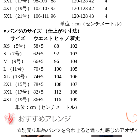
3XL（17号）
98-103
88
120-128
42
4
4XL（19号）
102-107
92
120-128
42
4
5XL（21号）
106-111
96
120-128
43
4
単位：cm（センチメートル）
▼パンツのサイズ （仕上がり寸法）
サイズ
ウエスト
ヒップ
着丈
XS （5号）
58+5
88
102
S （7号）
62+5
92
103
M （9号）
66+5
96
104
L （11号）
70+5
100
105
XL（13号）
74+5
104
106
2XL（15号）
78+5
108
107
3XL（17号）
82+5
112
108
4XL（19号）
86+5
116
109
単位：cm（センチメートル）
☆別売り単品パンツを合わせると違った感じのアオザ