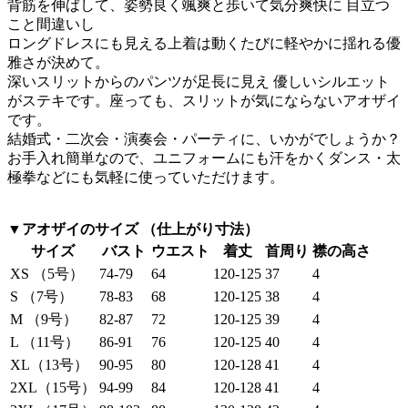
背筋を伸ばして、姿勢良く颯爽と歩いて気分爽快に 目立つ
こと間違いし
ロングドレスにも見える上着は動くたびに軽やかに揺れる優
雅さが決めて。
深いスリットからのパンツが足長に見え 優しいシルエット
がステキです。座っても、スリットが気にならないアオザイ
です。
結婚式・二次会・演奏会・パーティに、いかがでしょうか？
お手入れ簡単なので、ユニフォームにも汗をかくダンス・太
極拳などにも気軽に使っていただけます。
▼アオザイのサイズ （仕上がり寸法）
サイズ
バスト
ウエスト
着丈
首周り
襟の高さ
XS （5号）
74-79
64
120-125
37
4
S （7号）
78-83
68
120-125
38
4
M （9号）
82-87
72
120-125
39
4
L （11号）
86-91
76
120-125
40
4
XL（13号）
90-95
80
120-128
41
4
2XL（15号）
94-99
84
120-128
41
4