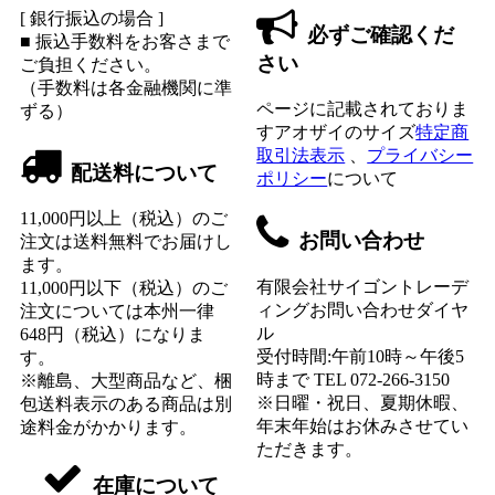
[ 銀行振込の場合 ]
必ずご確認くだ
■ 振込手数料をお客さまで
さい
ご負担ください。
（手数料は各金融機関に準
ページに記載されておりま
ずる）
すアオザイのサイズ
特定商
取引法表示
、
プライバシー
配送料について
ポリシー
について
11,000円以上（税込）のご
お問い合わせ
注文は送料無料でお届けし
ます。
有限会社サイゴントレーデ
11,000円以下（税込）のご
ィングお問い合わせダイヤ
注文については本州一律
ル
648円（税込）になりま
受付時間:午前10時～午後5
す。
時まで TEL 072-266-3150
※離島、大型商品など、梱
※日曜・祝日、夏期休暇、
包送料表示のある商品は別
年末年始はお休みさせてい
途料金がかかります。
ただきます。
在庫について