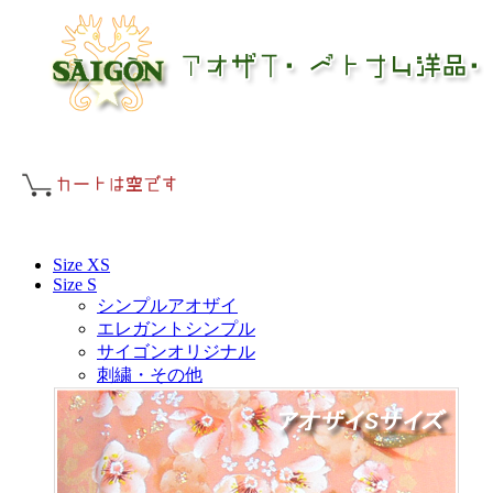
Size XS
Size S
シンプルアオザイ
エレガントシンプル
サイゴンオリジナル
刺繍・その他