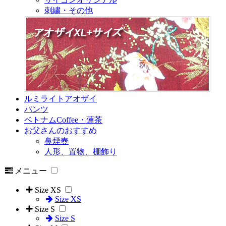
刺繍・その他
ルミライトアオザイ
パンツ
ベトナムCoffee・蓮茶
お父さんのおすすめ
鼻煙壺
人形、置物、棚飾り
メニュー
Size XS
Size XS
Size S
Size S