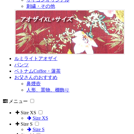
刺繍・その他
ルミライトアオザイ
パンツ
ベトナムCoffee・蓮茶
お父さんのおすすめ
鼻煙壺
人形、置物、棚飾り
メニュー
Size XS
Size XS
Size S
Size S