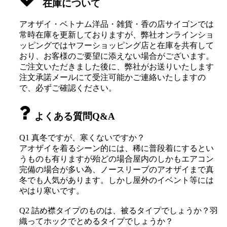
在庫について
アオザイ・ベトナム洋品・雑貨・香の店サイゴンでは
常時在庫を更新しておりますが、弊社オンラインショ
ッピングではヤフーショッピング店と在庫を共有して
おり、お客様のご要望に添えない場合がございます。
ご注文いただきました後に、弊社がお送りいたします
注文承諾メールにて受注可能かご連絡いたしますの
で、必ずご確認ください。
よくある質問Q&A
Q1 真冬ですが、寒くないですか？
アオザイを着るシーン的には、稀に普段着にするとい
うものも有りますが殆どの場合屋内のしかもエアコン
完備の場合が多い為、ノースリーブのアオザイまで真
冬でも人気があります。しかし屋外のイベント等には
やはり寒いです。
Q2 詰め襟タイプのものは、被るタイプでしょうか？羽
織ってホックでとめるタイプでしょうか？