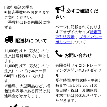
[ 銀行振込の場合 ]
必ずご確認くだ
■ 振込手数料をお客さまで
さい
ご負担ください。
（手数料は各金融機関に準
ページに記載されておりま
ずる）
すアオザイのサイズ
特定商
取引法表示
、
プライバシー
配送料について
ポリシー
について
11,000円以上（税込）のご
お問い合わせ
注文は送料無料でお届けし
ます。
有限会社サイゴントレーデ
11,000円以下（税込）のご
ィングお問い合わせダイヤ
注文については本州一律
ル
648円（税込）になりま
受付時間:午前10時～午後5
す。
時まで TEL 072-266-3150
※離島、大型商品など、梱
※日曜・祝日、夏期休暇、
包送料表示のある商品は別
年末年始はお休みさせてい
途料金がかかります。
ただきます。