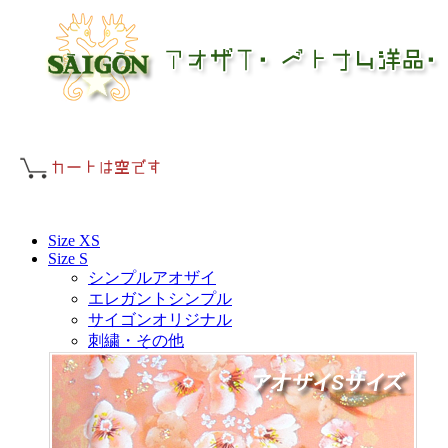
Size XS
Size S
シンプルアオザイ
エレガントシンプル
サイゴンオリジナル
刺繍・その他