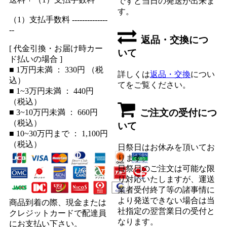
ですと当日の発送が出来ま
す。
（1）支払手数料 --------------
--
返品・交換につ
[ 代金引換・お届け時カー
いて
ド払いの場合 ]
■ 1万円未満 ： 330円 （税
詳しくは
返品・交換
につい
込）
てをご覧ください。
■ 1~3万円未満 ： 440円
（税込）
ご注文の受付につ
■ 3~10万円未満 ： 660円
（税込）
いて
■ 10~30万円まで ： 1,100円
（税込）
日祭日はお休みを頂いてお
ります。
日祭日のご注文は可能な限
り対応いたしますが、運送
業者受付終了等の諸事情に
より発送できない場合は当
商品到着の際、現金または
社指定の翌営業日の受付と
クレジットカードで配達員
なります。
にお支払い下さい。