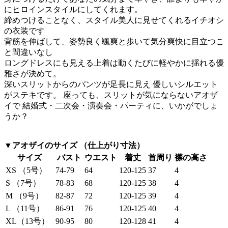
にヒロインスタイルにしてくれます。
締めつけることなく、スタイル美人に見せてくれるイチオシ
の衣装です
背筋を伸ばして、姿勢良く颯爽と歩いて気分爽快に目立つこ
と間違いなし
ロングドレスにも見える上着は動くたびに軽やかに揺れる優
雅さが決めて。
深いスリットからのパンツが足長に見え 優しいシルエット
がステキです。 座っても、スリットが気にならないアオザ
イで 結婚式・二次会・演奏会・パーティに、いかがでしょ
うか？
▼アオザイのサイズ （仕上がり寸法）
サイズ
バスト
ウエスト
着丈
首周り
襟の高さ
XS （5号）
74-79
64
120-125
37
4
S （7号）
78-83
68
120-125
38
4
M （9号）
82-87
72
120-125
39
4
L （11号）
86-91
76
120-125
40
4
XL（13号）
90-95
80
120-128
41
4