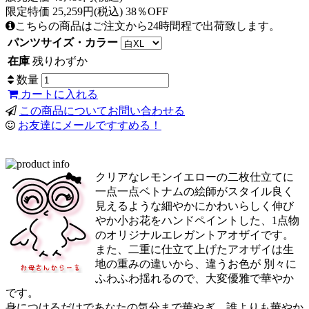
限定特価 25,259円(税込) 38％OFF
こちらの商品はご注文から24時間程で出荷致します。
パンツサイズ・カラー
在庫
残りわずか
数量
カートに入れる
この商品についてお問い合わせる
お友達にメールですすめる！
クリアなレモンイエローの二枚仕立てに
一点一点ベトナムの絵師がスタイル良く
見えるような細やかにかわいらしく伸び
やか小お花をハンドペイントした、1点物
のオリジナルエレガントアオザイです。
また、二重に仕立て上げたアオザイは生
地の重みの違いから、違うお色が 別々に
ふわふわ揺れるので、大変優雅で華やか
です。
身につけるだけであなたの気分まで華やぎ、誰よりも華やか