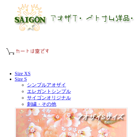
Size XS
Size S
シンプルアオザイ
エレガントシンプル
サイゴンオリジナル
刺繍・その他