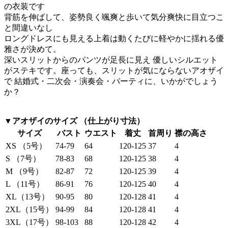
の衣装です
背筋を伸ばして、姿勢良く颯爽と歩いて気分爽快に目立つこ
と間違いなし
ロングドレスにも見える上着は動くたびに軽やかに揺れる優
雅さが決めて。
深いスリットからのパンツが足長に見え 優しいシルエット
がステキです。座っても、スリットが気にならないアオザイ
で 結婚式・二次会・演奏会・パーティに、いかがでしょう
か？
▼アオザイのサイズ （仕上がり寸法）
サイズ
バスト
ウエスト
着丈
首周り
襟の高さ
XS （5号）
74-79
64
120-125
37
4
S （7号）
78-83
68
120-125
38
4
M （9号）
82-87
72
120-125
39
4
L （11号）
86-91
76
120-125
40
4
XL（13号）
90-95
80
120-128
41
4
2XL（15号）
94-99
84
120-128
41
4
3XL（17号）
98-103
88
120-128
42
4