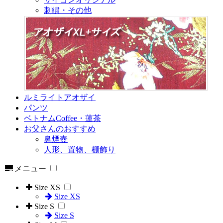
刺繍・その他
ルミライトアオザイ
パンツ
ベトナムCoffee・蓮茶
お父さんのおすすめ
鼻煙壺
人形、置物、棚飾り
メニュー
Size XS
Size XS
Size S
Size S