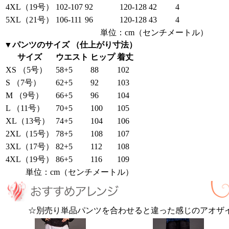
4XL（19号）
102-107
92
120-128
42
4
5XL（21号）
106-111
96
120-128
43
4
単位：cm（センチメートル）
▼パンツのサイズ （仕上がり寸法）
サイズ
ウエスト
ヒップ
着丈
XS （5号）
58+5
88
102
S （7号）
62+5
92
103
M （9号）
66+5
96
104
L （11号）
70+5
100
105
XL（13号）
74+5
104
106
2XL（15号）
78+5
108
107
3XL（17号）
82+5
112
108
4XL（19号）
86+5
116
109
単位：cm（センチメートル）
☆別売り単品パンツを合わせると違った感じのアオザ