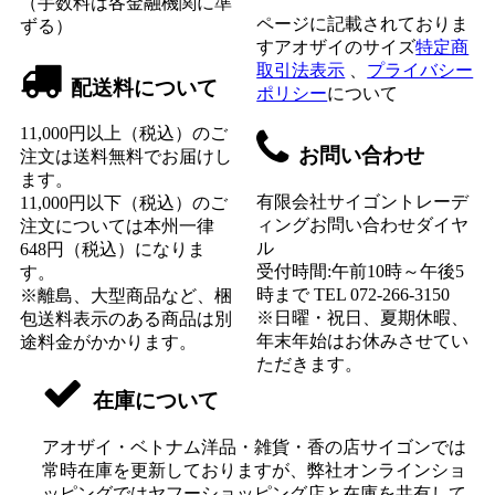
（手数料は各金融機関に準
ページに記載されておりま
ずる）
すアオザイのサイズ
特定商
取引法表示
、
プライバシー
配送料について
ポリシー
について
11,000円以上（税込）のご
お問い合わせ
注文は送料無料でお届けし
ます。
有限会社サイゴントレーデ
11,000円以下（税込）のご
ィングお問い合わせダイヤ
注文については本州一律
ル
648円（税込）になりま
受付時間:午前10時～午後5
す。
時まで TEL 072-266-3150
※離島、大型商品など、梱
※日曜・祝日、夏期休暇、
包送料表示のある商品は別
年末年始はお休みさせてい
途料金がかかります。
ただきます。
在庫について
アオザイ・ベトナム洋品・雑貨・香の店サイゴンでは
常時在庫を更新しておりますが、弊社オンラインショ
ッピングではヤフーショッピング店と在庫を共有して