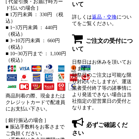
[ 代金引換・お届け時カー
いて
ド払いの場合 ]
■ 1万円未満 ： 330円 （税
詳しくは
返品・交換
につい
込）
てをご覧ください。
■ 1~3万円未満 ： 440円
（税込）
ご注文の受付につ
■ 3~10万円未満 ： 660円
（税込）
いて
■ 10~30万円まで ： 1,100円
（税込）
日祭日はお休みを頂いてお
ります。
日祭日のご注文は可能な限
り対応いたしますが、運送
業者受付終了等の諸事情に
より発送できない場合は当
商品到着の際、現金または
社指定の翌営業日の受付と
クレジットカードで配達員
なります。
にお支払い下さい。
[ 銀行振込の場合 ]
必ずご確認くだ
■ 振込手数料をお客さまで
さい
ご負担ください。