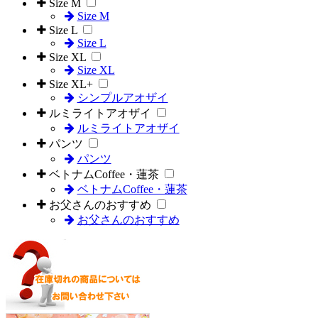
Size M
Size M
Size L
Size L
Size XL
Size XL
Size XL+
シンプルアオザイ
ルミライトアオザイ
ルミライトアオザイ
パンツ
パンツ
ベトナムCoffee・蓮茶
ベトナムCoffee・蓮茶
お父さんのおすすめ
お父さんのおすすめ