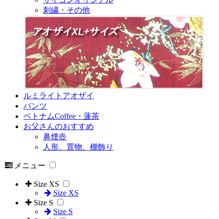
刺繍・その他
ルミライトアオザイ
パンツ
ベトナムCoffee・蓮茶
お父さんのおすすめ
鼻煙壺
人形、置物、棚飾り
メニュー
Size XS
Size XS
Size S
Size S