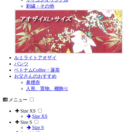
刺繍・その他
ルミライトアオザイ
パンツ
ベトナムCoffee・蓮茶
お父さんのおすすめ
鼻煙壺
人形、置物、棚飾り
メニュー
Size XS
Size XS
Size S
Size S