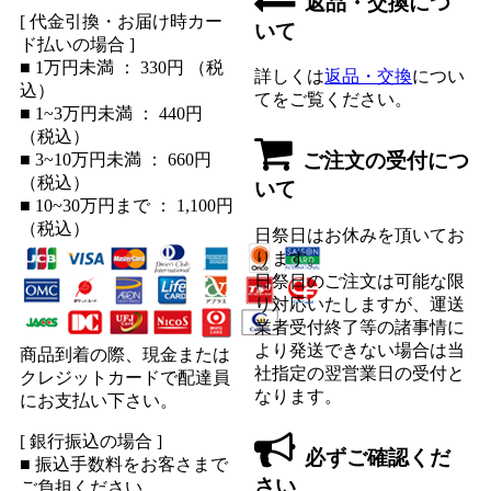
返品・交換につ
[ 代金引換・お届け時カー
いて
ド払いの場合 ]
■ 1万円未満 ： 330円 （税
詳しくは
返品・交換
につい
込）
てをご覧ください。
■ 1~3万円未満 ： 440円
（税込）
ご注文の受付につ
■ 3~10万円未満 ： 660円
（税込）
いて
■ 10~30万円まで ： 1,100円
（税込）
日祭日はお休みを頂いてお
ります。
日祭日のご注文は可能な限
り対応いたしますが、運送
業者受付終了等の諸事情に
より発送できない場合は当
商品到着の際、現金または
社指定の翌営業日の受付と
クレジットカードで配達員
なります。
にお支払い下さい。
[ 銀行振込の場合 ]
必ずご確認くだ
■ 振込手数料をお客さまで
さい
ご負担ください。