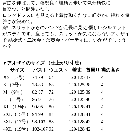
背筋を伸ばして、姿勢良く颯爽と歩いて気分爽快に
目立つこと間違いなし
ロングドレスにも見える上着は動くたびに軽やかに揺れる優
雅さが決めて。
深いスリットからのパンツが足長に見え 優しいシルエット
がステキです。座っても、スリットが気にならないアオザイ
で 結婚式・二次会・演奏会・パーティに、いかがでしょう
か？
▼アオザイのサイズ （仕上がり寸法）
サイズ
バスト
ウエスト
着丈
首周り
襟の高さ
XS （5号）
74-79
64
120-125
37
4
S （7号）
78-83
68
120-125
38
4
M （9号）
82-87
72
120-125
39
4
L （11号）
86-91
76
120-125
40
4
XL（13号）
90-95
80
120-128
41
4
2XL（15号）
94-99
84
120-128
41
4
3XL（17号）
98-103
88
120-128
42
4
4XL（19号）
102-107
92
120-128
42
4