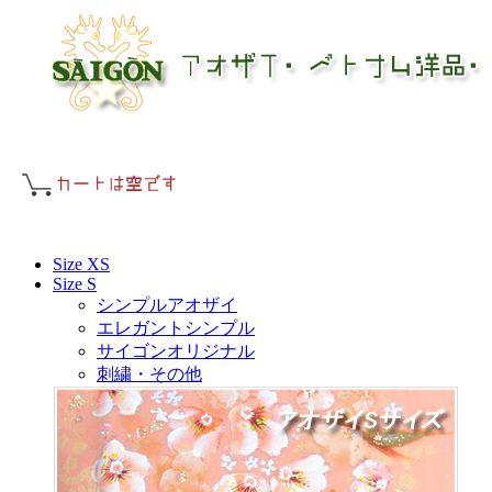
Size XS
Size S
シンプルアオザイ
エレガントシンプル
サイゴンオリジナル
刺繍・その他