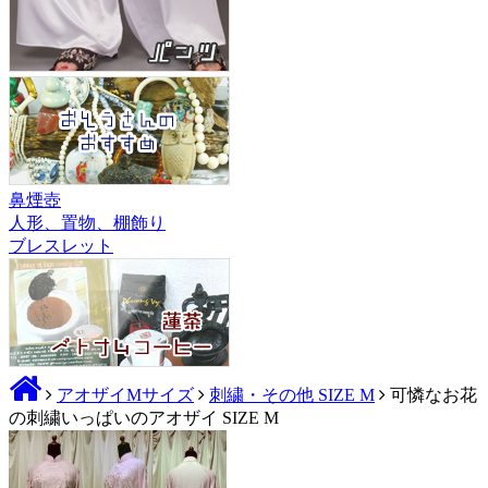
鼻煙壺
人形、置物、棚飾り
ブレスレット
アオザイMサイズ
刺繍・その他 SIZE M
可憐なお花
の刺繍いっぱいのアオザイ SIZE M