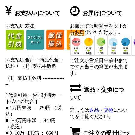
お支払いについて
お届けについて
お支払い方法
お届けする時間帯を以下か
らお選びいただけます。
お支払い合計 = 商品代金 +
ご注文が営業日午前中まで
送料 + （1）支払手数料
ですと当日の発送が出来ま
す。
（1）支払手数料 --------------
--
返品・交換につ
[ 代金引換・お届け時カー
いて
ド払いの場合 ]
■ 1万円未満 ： 330円 （税
詳しくは
返品・交換
につい
込）
てをご覧ください。
■ 1~3万円未満 ： 440円
（税込）
ご注文の受付につ
■ 3~10万円未満 ： 660円