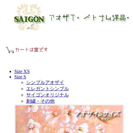
Size XS
Size S
シンプルアオザイ
エレガントシンプル
サイゴンオリジナル
刺繍・その他