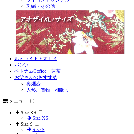
刺繍・その他
ルミライトアオザイ
パンツ
ベトナムCoffee・蓮茶
お父さんのおすすめ
鼻煙壺
人形、置物、棚飾り
メニュー
Size XS
Size XS
Size S
Size S