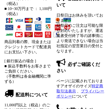
（税込）
いて
■ 10~30万円まで ： 1,100円
（税込）
日祭日はお休みを頂いてお
ります。
日祭日のご注文は可能な限
り対応いたしますが、運送
業者受付終了等の諸事情に
より発送できない場合は当
商品到着の際、現金または
社指定の翌営業日の受付と
クレジットカードで配達員
なります。
にお支払い下さい。
[ 銀行振込の場合 ]
必ずご確認くだ
■ 振込手数料をお客さまで
さい
ご負担ください。
（手数料は各金融機関に準
ページに記載されておりま
ずる）
すアオザイのサイズ
特定商
取引法表示
、
プライバシー
配送料について
ポリシー
について
11,000円以上（税込）のご