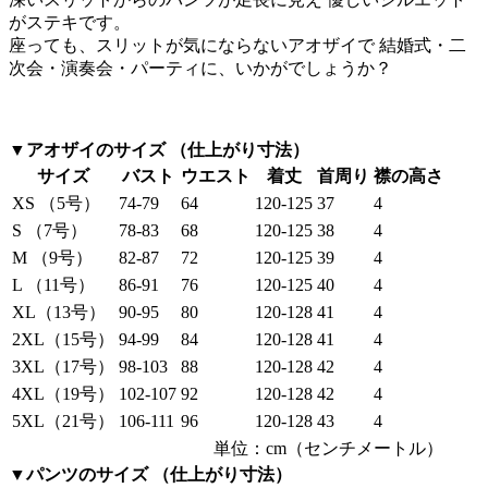
がステキです。
座っても、スリットが気にならないアオザイで 結婚式・二
次会・演奏会・パーティに、いかがでしょうか？
▼アオザイのサイズ （仕上がり寸法）
サイズ
バスト
ウエスト
着丈
首周り
襟の高さ
XS （5号）
74-79
64
120-125
37
4
S （7号）
78-83
68
120-125
38
4
M （9号）
82-87
72
120-125
39
4
L （11号）
86-91
76
120-125
40
4
XL（13号）
90-95
80
120-128
41
4
2XL（15号）
94-99
84
120-128
41
4
3XL（17号）
98-103
88
120-128
42
4
4XL（19号）
102-107
92
120-128
42
4
5XL（21号）
106-111
96
120-128
43
4
単位：cm（センチメートル）
▼パンツのサイズ （仕上がり寸法）