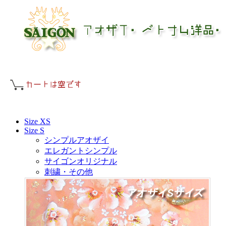
Size XS
Size S
シンプルアオザイ
エレガントシンプル
サイゴンオリジナル
刺繍・その他