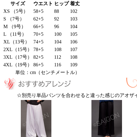
サイズ
ウエスト
ヒップ
着丈
XS （5号）
58+5
88
102
S （7号）
62+5
92
103
M （9号）
66+5
96
104
L （11号）
70+5
100
105
XL（13号）
74+5
104
106
2XL（15号）
78+5
108
107
3XL（17号）
82+5
112
108
4XL（19号）
86+5
116
109
単位：cm（センチメートル）
☆別売り単品パンツを合わせると違った感じのアオザ