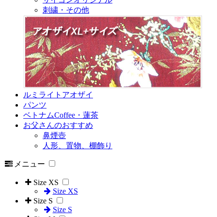
刺繍・その他
ルミライトアオザイ
パンツ
ベトナムCoffee・蓮茶
お父さんのおすすめ
鼻煙壺
人形、置物、棚飾り
メニュー
Size XS
Size XS
Size S
Size S