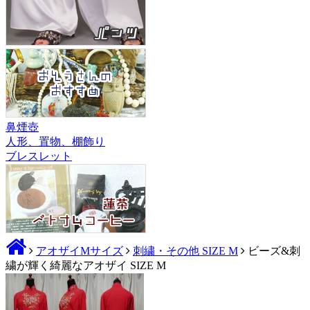
鼻煙壺
人形、置物、棚飾り
ブレスレット
アオザイMサイズ
刺繍・その他 SIZE M
ビーズ&刺
繍が輝く綺麗なアオザイ SIZE M