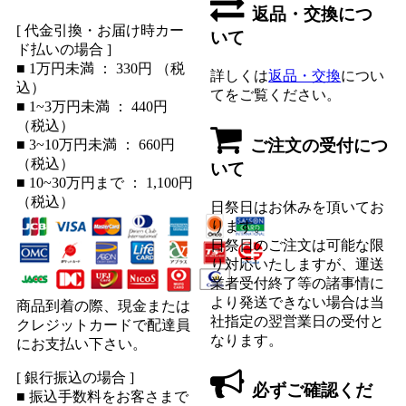
返品・交換につ
[ 代金引換・お届け時カー
いて
ド払いの場合 ]
■ 1万円未満 ： 330円 （税
詳しくは
返品・交換
につい
込）
てをご覧ください。
■ 1~3万円未満 ： 440円
（税込）
ご注文の受付につ
■ 3~10万円未満 ： 660円
（税込）
いて
■ 10~30万円まで ： 1,100円
（税込）
日祭日はお休みを頂いてお
ります。
日祭日のご注文は可能な限
り対応いたしますが、運送
業者受付終了等の諸事情に
より発送できない場合は当
商品到着の際、現金または
社指定の翌営業日の受付と
クレジットカードで配達員
なります。
にお支払い下さい。
[ 銀行振込の場合 ]
必ずご確認くだ
■ 振込手数料をお客さまで