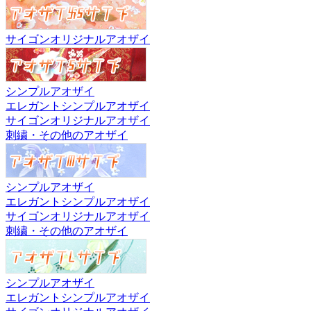
サイゴンオリジナルアオザイ
シンプルアオザイ
エレガントシンプルアオザイ
サイゴンオリジナルアオザイ
刺繍・その他のアオザイ
シンプルアオザイ
エレガントシンプルアオザイ
サイゴンオリジナルアオザイ
刺繍・その他のアオザイ
シンプルアオザイ
エレガントシンプルアオザイ