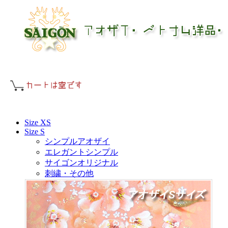
Size XS
Size S
シンプルアオザイ
エレガントシンプル
サイゴンオリジナル
刺繍・その他