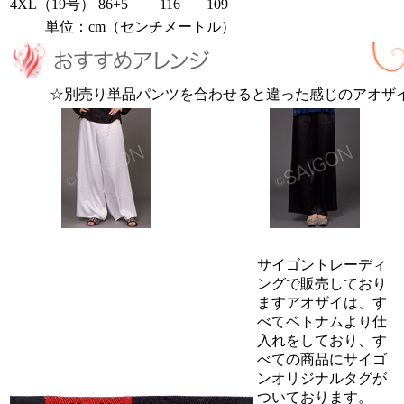
4XL（19号）
86+5
116
109
単位：cm（センチメートル）
☆別売り単品パンツを合わせると違った感じのアオザ
サイゴントレーディ
ングで販売しており
ますアオザイは、す
べてベトナムより仕
入れをしており、す
べての商品にサイゴ
ンオリジナルタグが
ついております。