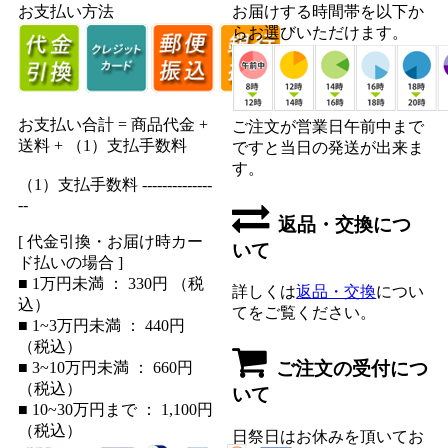
お支払い方法
お届けする時間帯を以下か
らお選びいただけます。
お支払い合計 = 商品代金 +
ご注文が営業日午前中まで
送料 + （1）支払手数料
ですと当日の発送が出来ま
す。
（1）支払手数料 --------------
--
返品・交換につ
[ 代金引換・お届け時カー
いて
ド払いの場合 ]
■ 1万円未満 ： 330円 （税
詳しくは
返品・交換
につい
込）
てをご覧ください。
■ 1~3万円未満 ： 440円
（税込）
ご注文の受付につ
■ 3~10万円未満 ： 660円
（税込）
いて
■ 10~30万円まで ： 1,100円
（税込）
日祭日はお休みを頂いてお