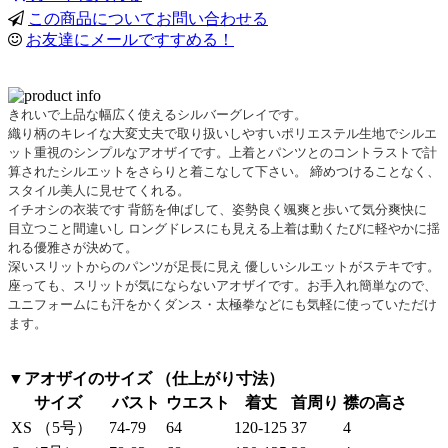
この商品についてお問い合わせる
お友達にメールですすめる！
きれいで上品な幅広く使えるシルバーグレイです。
織り柄のキレイな大変丈夫で取り扱いしやすいポリエステル生地でシルエ
ット重視のシンプルなアオザイです。上着とパンツとのコントラストで計
算されたシルエットをさらりと着こなして下さい。 締めつけることなく、
スタイル美人に見せてくれる。
イチオシの衣装です 背筋を伸ばして、姿勢良く颯爽と歩いて気分爽快に
目立つこと間違いし ロングドレスにも見える上着は動くたびに軽やかに揺
れる優雅さが決めて。
深いスリットからのパンツが足長に見え 優しいシルエットがステキです。
座っても、スリットが気にならないアオザイです。お手入れ簡単なので、
ユニフォームにも汗をかくダンス・太極拳などにも気軽に使っていただけ
ます。
▼アオザイのサイズ （仕上がり寸法）
サイズ
バスト
ウエスト
着丈
首周り
襟の高さ
XS （5号）
74-79
64
120-125
37
4