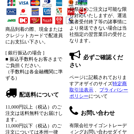
ります。
日祭日のご注文は可能な限
り対応いたしますが、運送
業者受付終了等の諸事情に
より発送できない場合は当
商品到着の際、現金または
社指定の翌営業日の受付と
クレジットカードで配達員
なります。
にお支払い下さい。
[ 銀行振込の場合 ]
必ずご確認くだ
■ 振込手数料をお客さまで
さい
ご負担ください。
（手数料は各金融機関に準
ページに記載されておりま
ずる）
すアオザイのサイズ
特定商
取引法表示
、
プライバシー
配送料について
ポリシー
について
11,000円以上（税込）のご
お問い合わせ
注文は送料無料でお届けし
ます。
有限会社サイゴントレーデ
11,000円以下（税込）のご
ィングお問い合わせダイヤ
注文については本州一律