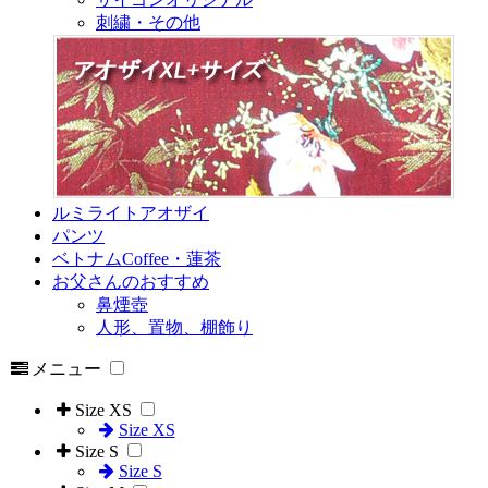
刺繍・その他
ルミライトアオザイ
パンツ
ベトナムCoffee・蓮茶
お父さんのおすすめ
鼻煙壺
人形、置物、棚飾り
メニュー
Size XS
Size XS
Size S
Size S