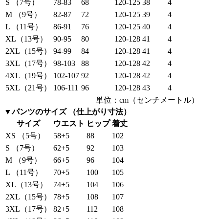
S （7号）
78-83
68
120-125
38
4
M （9号）
82-87
72
120-125
39
4
L （11号）
86-91
76
120-125
40
4
XL（13号）
90-95
80
120-128
41
4
2XL（15号）
94-99
84
120-128
41
4
3XL（17号）
98-103
88
120-128
42
4
4XL（19号）
102-107
92
120-128
42
4
5XL（21号）
106-111
96
120-128
43
4
単位：cm（センチメートル）
▼パンツのサイズ （仕上がり寸法）
サイズ
ウエスト
ヒップ
着丈
XS （5号）
58+5
88
102
S （7号）
62+5
92
103
M （9号）
66+5
96
104
L （11号）
70+5
100
105
XL（13号）
74+5
104
106
2XL（15号）
78+5
108
107
3XL（17号）
82+5
112
108