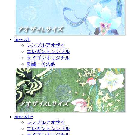
Size XL
シンプルアオザイ
エレガントシンプル
サイゴンオリジナル
刺繍・その他
Size XL+
シンプルアオザイ
エレガントシンプル
サイゴンオリジナル