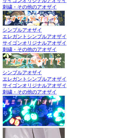
サイゴンオリジナルアオザイ
刺繍・その他のアオザイ
シンプルアオザイ
エレガントシンプルアオザイ
サイゴンオリジナルアオザイ
刺繍・その他のアオザイ
シンプルアオザイ
エレガントシンプルアオザイ
サイゴンオリジナルアオザイ
刺繍・その他のアオザイ