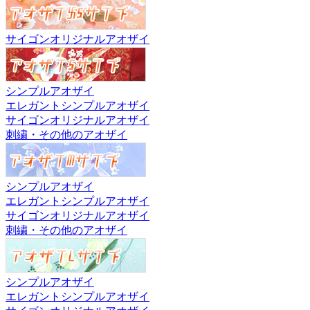
サイゴンオリジナルアオザイ
シンプルアオザイ
エレガントシンプルアオザイ
サイゴンオリジナルアオザイ
刺繍・その他のアオザイ
シンプルアオザイ
エレガントシンプルアオザイ
サイゴンオリジナルアオザイ
刺繍・その他のアオザイ
シンプルアオザイ
エレガントシンプルアオザイ