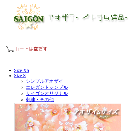
Size XS
Size S
シンプルアオザイ
エレガントシンプル
サイゴンオリジナル
刺繍・その他