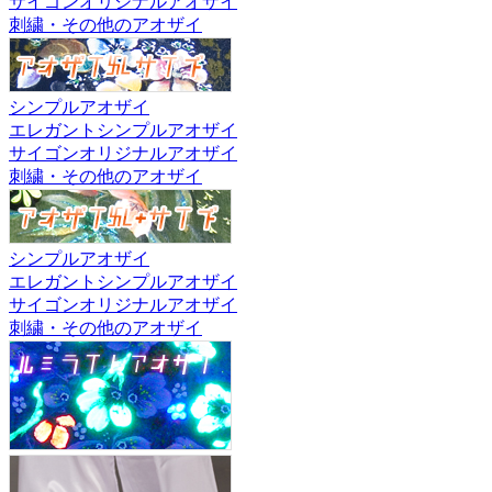
サイゴンオリジナルアオザイ
刺繍・その他のアオザイ
シンプルアオザイ
エレガントシンプルアオザイ
サイゴンオリジナルアオザイ
刺繍・その他のアオザイ
シンプルアオザイ
エレガントシンプルアオザイ
サイゴンオリジナルアオザイ
刺繍・その他のアオザイ