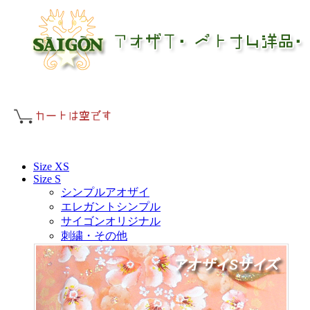
Size XS
Size S
シンプルアオザイ
エレガントシンプル
サイゴンオリジナル
刺繍・その他