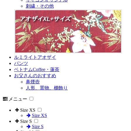
刺繍・その他
ルミライトアオザイ
パンツ
ベトナムCoffee・蓮茶
お父さんのおすすめ
鼻煙壺
人形、置物、棚飾り
メニュー
Size XS
Size XS
Size S
Size S