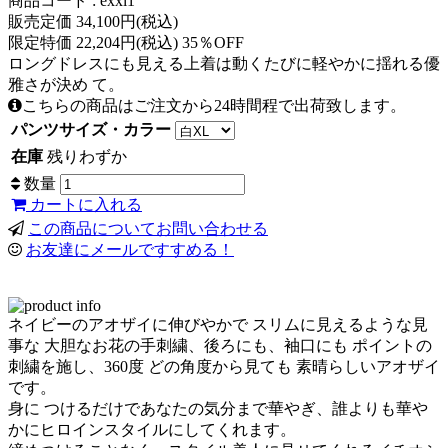
商品コード : exxl1
販売定価 34,100円(税込)
限定特価 22,204円(税込) 35％OFF
ロングドレスにも見える上着は動くたびに軽やかに揺れる優
雅さが決め て。
こちらの商品はご注文から24時間程で出荷致します。
パンツサイズ・カラー
在庫
残りわずか
数量
カートに入れる
この商品についてお問い合わせる
お友達にメールですすめる！
ネイビーのアオザイに伸びやかで スリムに見えるような見
事な 大胆なお花の手刺繍、後ろにも、袖口にも ポイントの
刺繍を施し、360度 どの角度から見ても 素晴らしいアオザイ
です。
身に つけるだけであなたの気分まで華やぎ、誰よりも華や
かにヒロインスタイルにしてくれます。