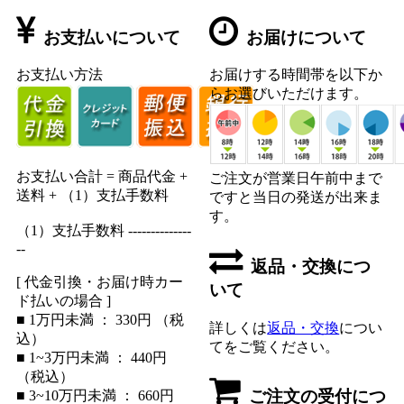
お支払いについて
お届けについて
お支払い方法
お届けする時間帯を以下か
らお選びいただけます。
お支払い合計 = 商品代金 +
ご注文が営業日午前中まで
送料 + （1）支払手数料
ですと当日の発送が出来ま
す。
（1）支払手数料 --------------
--
返品・交換につ
[ 代金引換・お届け時カー
いて
ド払いの場合 ]
■ 1万円未満 ： 330円 （税
詳しくは
返品・交換
につい
込）
てをご覧ください。
■ 1~3万円未満 ： 440円
（税込）
ご注文の受付につ
■ 3~10万円未満 ： 660円