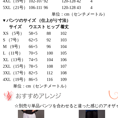
4XL（19号）
102-107
92
120-128
42
4
5XL（21号）
106-111
96
120-128
43
4
単位：cm（センチメートル）
▼パンツのサイズ （仕上がり寸法）
サイズ
ウエスト
ヒップ
着丈
XS （5号）
58+5
88
102
S （7号）
62+5
92
103
M （9号）
66+5
96
104
L （11号）
70+5
100
105
XL（13号）
74+5
104
106
2XL（15号）
78+5
108
107
3XL（17号）
82+5
112
108
4XL（19号）
86+5
116
109
単位：cm（センチメートル）
☆別売り単品パンツを合わせると違った感じのアオザ