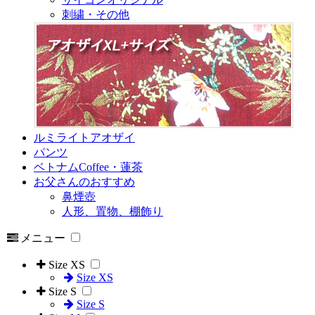
刺繍・その他
ルミライトアオザイ
パンツ
ベトナムCoffee・蓮茶
お父さんのおすすめ
鼻煙壺
人形、置物、棚飾り
メニュー
Size XS
Size XS
Size S
Size S