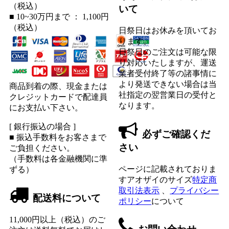
（税込）
いて
■ 10~30万円まで ： 1,100円
（税込）
日祭日はお休みを頂いてお
ります。
日祭日のご注文は可能な限
り対応いたしますが、運送
業者受付終了等の諸事情に
より発送できない場合は当
商品到着の際、現金または
社指定の翌営業日の受付と
クレジットカードで配達員
なります。
にお支払い下さい。
[ 銀行振込の場合 ]
必ずご確認くだ
■ 振込手数料をお客さまで
さい
ご負担ください。
（手数料は各金融機関に準
ページに記載されておりま
ずる）
すアオザイのサイズ
特定商
取引法表示
、
プライバシー
配送料について
ポリシー
について
11,000円以上（税込）のご