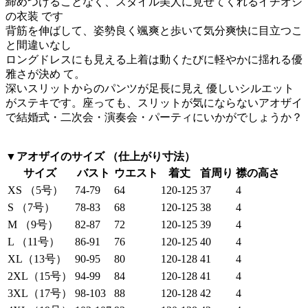
締めつけることなく、スタイル美人に見せてくれるイチオシ
の衣装 です
背筋を伸ばして、姿勢良く颯爽と歩いて気分爽快に目立つこ
と間違いなし
ロングドレスにも見える上着は動くたびに軽やかに揺れる優
雅さが決め て。
深いスリットからのパンツが足長に見え 優しいシルエット
がステキです。座っても、スリットが気にならないアオザイ
で結婚式・二次会・演奏会・パーティにいかがでしょうか？
▼アオザイのサイズ （仕上がり寸法）
サイズ
バスト
ウエスト
着丈
首周り
襟の高さ
XS （5号）
74-79
64
120-125
37
4
S （7号）
78-83
68
120-125
38
4
M （9号）
82-87
72
120-125
39
4
L （11号）
86-91
76
120-125
40
4
XL（13号）
90-95
80
120-128
41
4
2XL（15号）
94-99
84
120-128
41
4
3XL（17号）
98-103
88
120-128
42
4