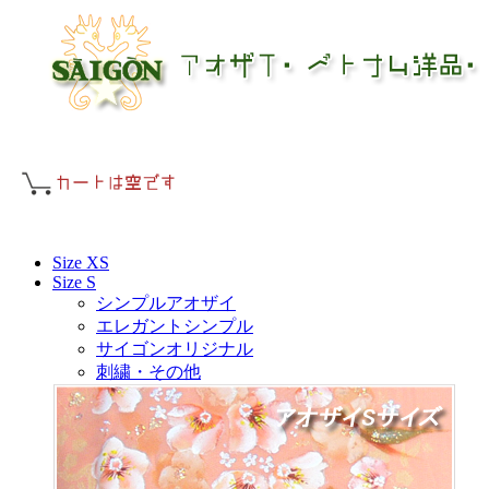
Size XS
Size S
シンプルアオザイ
エレガントシンプル
サイゴンオリジナル
刺繍・その他