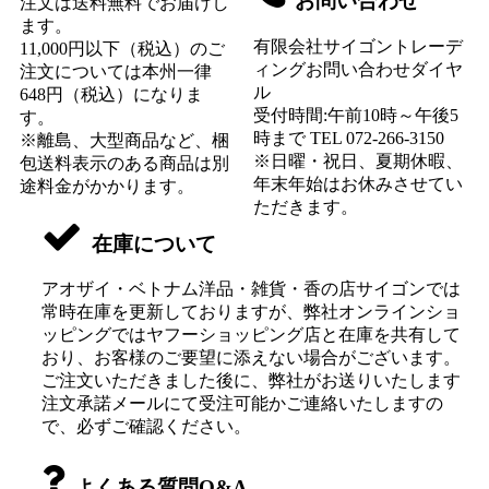
お問い合わせ
注文は送料無料でお届けし
ます。
有限会社サイゴントレーデ
11,000円以下（税込）のご
ィングお問い合わせダイヤ
注文については本州一律
ル
648円（税込）になりま
受付時間:午前10時～午後5
す。
時まで TEL 072-266-3150
※離島、大型商品など、梱
※日曜・祝日、夏期休暇、
包送料表示のある商品は別
年末年始はお休みさせてい
途料金がかかります。
ただきます。
在庫について
アオザイ・ベトナム洋品・雑貨・香の店サイゴンでは
常時在庫を更新しておりますが、弊社オンラインショ
ッピングではヤフーショッピング店と在庫を共有して
おり、お客様のご要望に添えない場合がございます。
ご注文いただきました後に、弊社がお送りいたします
注文承諾メールにて受注可能かご連絡いたしますの
で、必ずご確認ください。
よくある質問Q&A