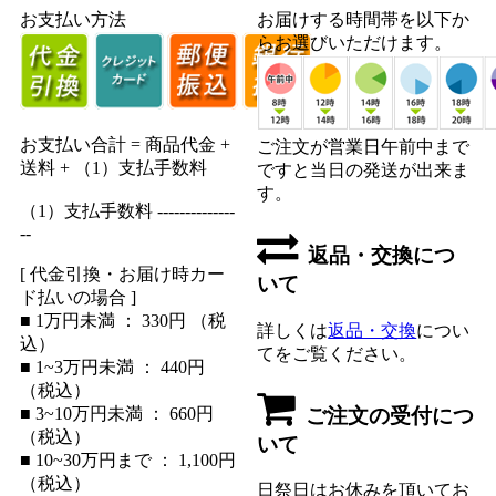
お支払い方法
お届けする時間帯を以下か
らお選びいただけます。
お支払い合計 = 商品代金 +
ご注文が営業日午前中まで
送料 + （1）支払手数料
ですと当日の発送が出来ま
す。
（1）支払手数料 --------------
--
返品・交換につ
[ 代金引換・お届け時カー
いて
ド払いの場合 ]
■ 1万円未満 ： 330円 （税
詳しくは
返品・交換
につい
込）
てをご覧ください。
■ 1~3万円未満 ： 440円
（税込）
ご注文の受付につ
■ 3~10万円未満 ： 660円
（税込）
いて
■ 10~30万円まで ： 1,100円
（税込）
日祭日はお休みを頂いてお