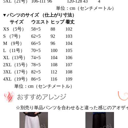
5XL（21号）
106-111
96
120-128
43
4
単位：cm（センチメートル）
▼パンツのサイズ （仕上がり寸法）
サイズ
ウエスト
ヒップ
着丈
XS （5号）
58+5
88
102
S （7号）
62+5
92
103
M （9号）
66+5
96
104
L （11号）
70+5
100
105
XL（13号）
74+5
104
106
2XL（15号）
78+5
108
107
3XL（17号）
82+5
112
108
4XL（19号）
86+5
116
109
単位：cm（センチメートル）
☆別売り単品パンツを合わせると違った感じのアオザ