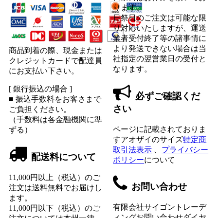
ります。
日祭日のご注文は可能な限
り対応いたしますが、運送
業者受付終了等の諸事情に
より発送できない場合は当
商品到着の際、現金または
社指定の翌営業日の受付と
クレジットカードで配達員
なります。
にお支払い下さい。
[ 銀行振込の場合 ]
必ずご確認くだ
■ 振込手数料をお客さまで
さい
ご負担ください。
（手数料は各金融機関に準
ページに記載されておりま
ずる）
すアオザイのサイズ
特定商
取引法表示
、
プライバシー
配送料について
ポリシー
について
11,000円以上（税込）のご
お問い合わせ
注文は送料無料でお届けし
ます。
有限会社サイゴントレーデ
11,000円以下（税込）のご
ィングお問い合わせダイヤ