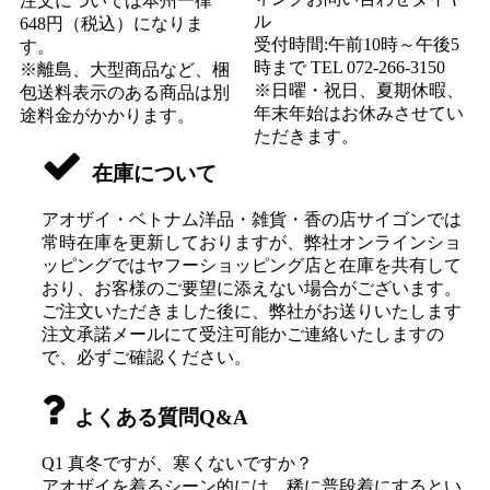
注文については本州一律
ル
648円（税込）になりま
受付時間:午前10時～午後5
す。
時まで TEL 072-266-3150
※離島、大型商品など、梱
※日曜・祝日、夏期休暇、
包送料表示のある商品は別
年末年始はお休みさせてい
途料金がかかります。
ただきます。
在庫について
アオザイ・ベトナム洋品・雑貨・香の店サイゴンでは
常時在庫を更新しておりますが、弊社オンラインショ
ッピングではヤフーショッピング店と在庫を共有して
おり、お客様のご要望に添えない場合がございます。
ご注文いただきました後に、弊社がお送りいたします
注文承諾メールにて受注可能かご連絡いたしますの
で、必ずご確認ください。
よくある質問Q&A
Q1 真冬ですが、寒くないですか？
アオザイを着るシーン的には、稀に普段着にするとい