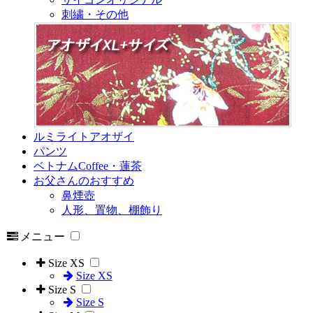
刺繍・その他
ルミライトアオザイ
パンツ
ベトナムCoffee・蓮茶
お父さんのおすすめ
鼻煙壺
人形、置物、棚飾り
メニュー
Size XS
Size XS
Size S
Size S