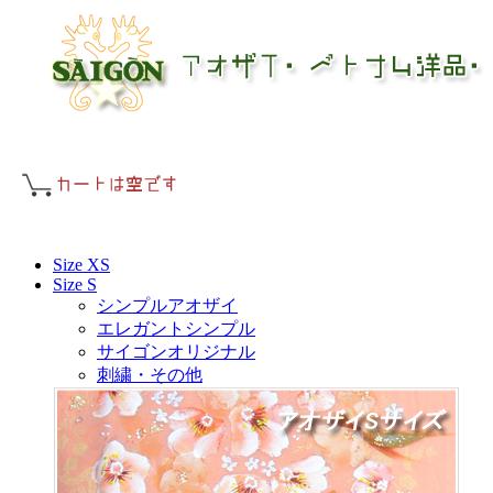
Size XS
Size S
シンプルアオザイ
エレガントシンプル
サイゴンオリジナル
刺繍・その他