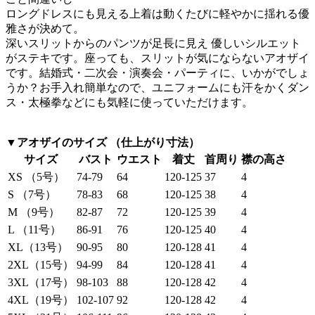
ロングドレスにも見える上着は動くたびに軽やかに揺れる優
雅さが決めて。
深いスリットからのパンツが足長に見え 優しいシルエット
がステキです。座っても、スリットが気にならないアオザイ
です。結婚式・二次会・演奏会・パーティに、いかがでしょ
うか？お手入れ簡単なので、ユニフォームにも汗をかくダン
ス・太極拳などにも気軽に使っていただけます。
▼アオザイのサイズ （仕上がり寸法）
サイズ
バスト
ウエスト
着丈
首周り
襟の高さ
XS （5号）
74-79
64
120-125
37
4
S （7号）
78-83
68
120-125
38
4
M （9号）
82-87
72
120-125
39
4
L （11号）
86-91
76
120-125
40
4
XL（13号）
90-95
80
120-128
41
4
2XL（15号）
94-99
84
120-128
41
4
3XL（17号）
98-103
88
120-128
42
4
4XL（19号）
102-107
92
120-128
42
4