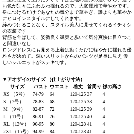
お色が別々にふわふわ揺れるので、大変優雅で華やかです。
身につけるだけであなたの気分まで華やぎ、誰よりも華やか
にヒロインスタイルにしてくれます。
締めつけることなく、スタイル美人に見せてくれるイチオシ
の衣装です
背筋を伸ばして、姿勢良く颯爽と歩いて気分爽快に目立つこ
と間違いなし
ロングドレスにも見える上着は動くたびに軽やかに揺れる優
雅さが決めて。深いスリットからのパンツが足長に見え 優
しいシルエットがステキです。
▼アオザイのサイズ （仕上がり寸法）
サイズ
バスト
ウエスト
着丈
首周り
襟の高さ
XS （5号）
74-79
64
120-125
37
4
S （7号）
78-83
68
120-125
38
4
M （9号）
82-87
72
120-125
39
4
L （11号）
86-91
76
120-125
40
4
XL（13号）
90-95
80
120-128
41
4
2XL（15号）
94-99
84
120-128
41
4