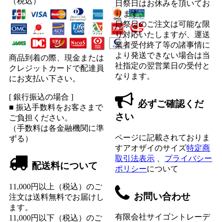
（税込）
日祭日はお休みを頂いてお
ります。
日祭日のご注文は可能な限
り対応いたしますが、運送
業者受付終了等の諸事情に
より発送できない場合は当
商品到着の際、現金または
社指定の翌営業日の受付と
クレジットカードで配達員
なります。
にお支払い下さい。
[ 銀行振込の場合 ]
必ずご確認くだ
■ 振込手数料をお客さまで
さい
ご負担ください。
（手数料は各金融機関に準
ページに記載されておりま
ずる）
すアオザイのサイズ
特定商
取引法表示
、
プライバシー
配送料について
ポリシー
について
11,000円以上（税込）のご
お問い合わせ
注文は送料無料でお届けし
ます。
有限会社サイゴントレーデ
11,000円以下（税込）のご