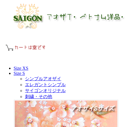
Size XS
Size S
シンプルアオザイ
エレガントシンプル
サイゴンオリジナル
刺繍・その他