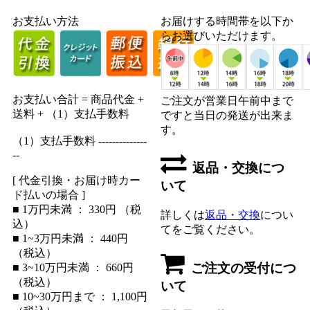
お支払い方法
お届けする時間帯を以下か
らお選びいただけます。
お支払い合計 = 商品代金 +
ご注文が営業日午前中まで
送料 + （1）支払手数料
ですと当日の発送が出来ま
す。
（1）支払手数料 --------------
--
返品・交換につ
[ 代金引換・お届け時カー
いて
ド払いの場合 ]
■ 1万円未満 ： 330円 （税
詳しくは
返品・交換
につい
込）
てをご覧ください。
■ 1~3万円未満 ： 440円
（税込）
ご注文の受付につ
■ 3~10万円未満 ： 660円
（税込）
いて
■ 10~30万円まで ： 1,100円