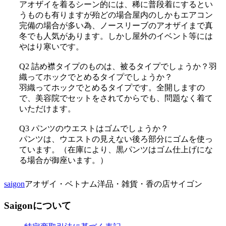
アオザイを着るシーン的には、稀に普段着にするとい
うものも有りますが殆どの場合屋内のしかもエアコン
完備の場合が多い為、ノースリーブのアオザイまで真
冬でも人気があります。しかし屋外のイベント等には
やはり寒いです。
Q2 詰め襟タイプのものは、被るタイプでしょうか？羽
織ってホックでとめるタイプでしょうか？
羽織ってホックでとめるタイプです。全開しますの
で、美容院でセットをされてからでも、問題なく着て
いただけます。
Q3 パンツのウエストはゴムでしょうか？
パンツは、ウエストの見えない後ろ部分にゴムを使っ
ています。（在庫により、黒パンツはゴム仕上げにな
る場合が御座います。）
saigon
アオザイ・ベトナム洋品・雑貨・香の店サイゴン
Saigonについて