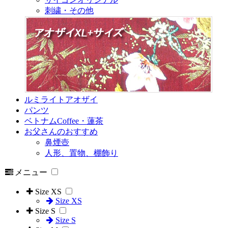
刺繍・その他
ルミライトアオザイ
パンツ
ベトナムCoffee・蓮茶
お父さんのおすすめ
鼻煙壺
人形、置物、棚飾り
メニュー
Size XS
Size XS
Size S
Size S