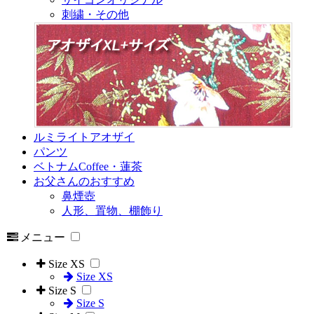
刺繍・その他
ルミライトアオザイ
パンツ
ベトナムCoffee・蓮茶
お父さんのおすすめ
鼻煙壺
人形、置物、棚飾り
メニュー
Size XS
Size XS
Size S
Size S