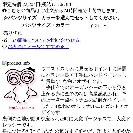
限定特価 22,204円(税込) 38％OFF
こちらの商品はご注文から24時間程で出荷致します。
☆パンツサイズ・カラーを選んでセットしてください。
パンツサイズ・カラー
売り切れ
この商品についてお問い合わせる
お友達にメールですすめる！
ウエストスリムに見せるポイントに綺麗
にバランス良く丁寧にハンドペイントし
た貴重な1点物アオザイです。
二枚仕立てのオーガンジーの下から浮き
上がる赤に金糸の柄は高級感あふれ、そ
の上一点一点ベトナムの絵師がペイント
した、1点物のオリジナルエレガントアオ
ザイです。
裏側の金地が動きや座られた時に大変ゴージャスで、大変ド
レッシーです。
身につけるだけであなたの気分まで華やぎ、誰よりも華やか