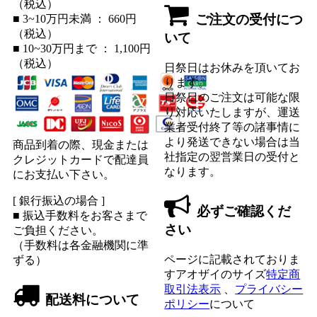
（税込）
ご注文の受付につ
■ 3~10万円未満 ： 660円
（税込）
いて
■ 10~30万円まで ： 1,100円
（税込）
日祭日はお休みを頂いてお
ります。
日祭日のご注文は可能な限
り対応いたしますが、運送
業者受付終了等の諸事情に
より発送できない場合は当
商品到着の際、現金または
社指定の翌営業日の受付と
クレジットカードで配達員
なります。
にお支払い下さい。
[ 銀行振込の場合 ]
必ずご確認くだ
■ 振込手数料をお客さまで
さい
ご負担ください。
（手数料は各金融機関に準
ページに記載されておりま
ずる）
すアオザイのサイズ
特定商
取引法表示
、
プライバシー
配送料について
ポリシー
について