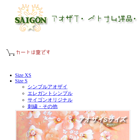
Size XS
Size S
シンプルアオザイ
エレガントシンプル
サイゴンオリジナル
刺繍・その他