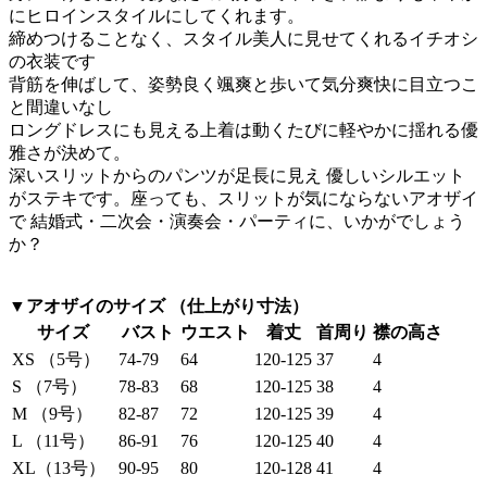
にヒロインスタイルにしてくれます。
締めつけることなく、スタイル美人に見せてくれるイチオシ
の衣装です
背筋を伸ばして、姿勢良く颯爽と歩いて気分爽快に目立つこ
と間違いなし
ロングドレスにも見える上着は動くたびに軽やかに揺れる優
雅さが決めて。
深いスリットからのパンツが足長に見え 優しいシルエット
がステキです。座っても、スリットが気にならないアオザイ
で 結婚式・二次会・演奏会・パーティに、いかがでしょう
か？
▼アオザイのサイズ （仕上がり寸法）
サイズ
バスト
ウエスト
着丈
首周り
襟の高さ
XS （5号）
74-79
64
120-125
37
4
S （7号）
78-83
68
120-125
38
4
M （9号）
82-87
72
120-125
39
4
L （11号）
86-91
76
120-125
40
4
XL（13号）
90-95
80
120-128
41
4