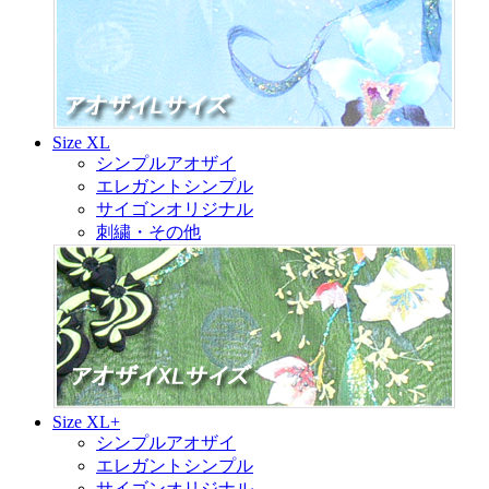
Size XL
シンプルアオザイ
エレガントシンプル
サイゴンオリジナル
刺繍・その他
Size XL+
シンプルアオザイ
エレガントシンプル
サイゴンオリジナル