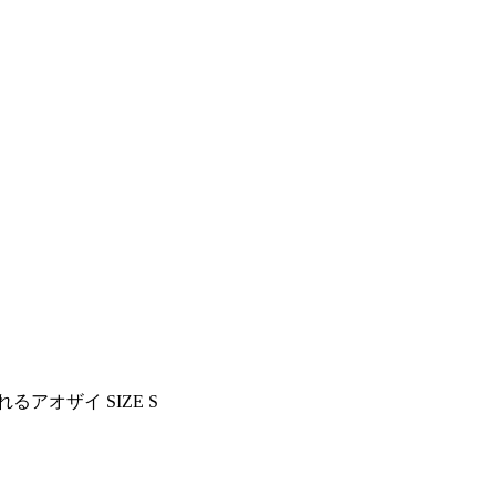
るアオザイ SIZE S