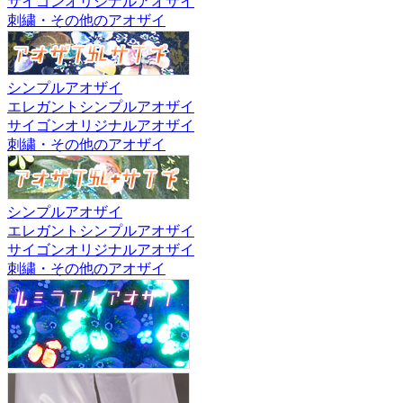
サイゴンオリジナルアオザイ
刺繍・その他のアオザイ
シンプルアオザイ
エレガントシンプルアオザイ
サイゴンオリジナルアオザイ
刺繍・その他のアオザイ
シンプルアオザイ
エレガントシンプルアオザイ
サイゴンオリジナルアオザイ
刺繍・その他のアオザイ