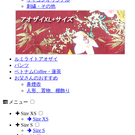
刺繍・その他
ルミライトアオザイ
パンツ
ベトナムCoffee・蓮茶
お父さんのおすすめ
鼻煙壺
人形、置物、棚飾り
メニュー
Size XS
Size XS
Size S
Size S