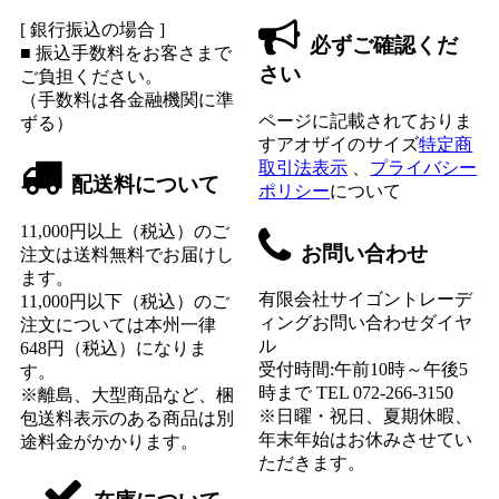
[ 銀行振込の場合 ]
必ずご確認くだ
■ 振込手数料をお客さまで
さい
ご負担ください。
（手数料は各金融機関に準
ページに記載されておりま
ずる）
すアオザイのサイズ
特定商
取引法表示
、
プライバシー
配送料について
ポリシー
について
11,000円以上（税込）のご
お問い合わせ
注文は送料無料でお届けし
ます。
有限会社サイゴントレーデ
11,000円以下（税込）のご
ィングお問い合わせダイヤ
注文については本州一律
ル
648円（税込）になりま
受付時間:午前10時～午後5
す。
時まで TEL 072-266-3150
※離島、大型商品など、梱
※日曜・祝日、夏期休暇、
包送料表示のある商品は別
年末年始はお休みさせてい
途料金がかかります。
ただきます。