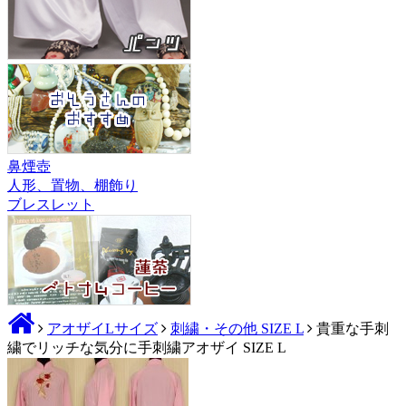
鼻煙壺
人形、置物、棚飾り
ブレスレット
アオザイLサイズ
刺繍・その他 SIZE L
貴重な手刺
繍でリッチな気分に手刺繍アオザイ SIZE L