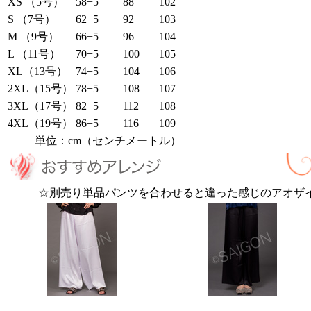
XS （5号）
58+5
88
102
S （7号）
62+5
92
103
M （9号）
66+5
96
104
L （11号）
70+5
100
105
XL（13号）
74+5
104
106
2XL（15号）
78+5
108
107
3XL（17号）
82+5
112
108
4XL（19号）
86+5
116
109
単位：cm（センチメートル）
☆別売り単品パンツを合わせると違った感じのアオザ