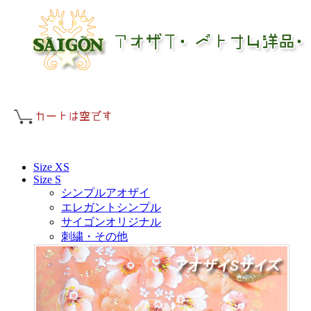
Size XS
Size S
シンプルアオザイ
エレガントシンプル
サイゴンオリジナル
刺繍・その他