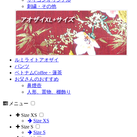
刺繍・その他
ルミライトアオザイ
パンツ
ベトナムCoffee・蓮茶
お父さんのおすすめ
鼻煙壺
人形、置物、棚飾り
メニュー
Size XS
Size XS
Size S
Size S