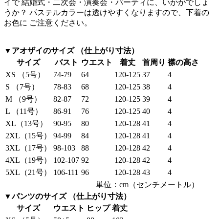
イで 結婚式・二次会・演奏会・パーティに、いかがでしょ
うか？ パステルカラーは透けやすくなりますので、下着の
お色に ご注意ください。
▼アオザイのサイズ （仕上がり寸法）
サイズ
バスト
ウエスト
着丈
首周り
襟の高さ
XS （5号）
74-79
64
120-125
37
4
S （7号）
78-83
68
120-125
38
4
M （9号）
82-87
72
120-125
39
4
L （11号）
86-91
76
120-125
40
4
XL（13号）
90-95
80
120-128
41
4
2XL（15号）
94-99
84
120-128
41
4
3XL（17号）
98-103
88
120-128
42
4
4XL（19号）
102-107
92
120-128
42
4
5XL（21号）
106-111
96
120-128
43
4
単位：cm（センチメートル）
▼パンツのサイズ （仕上がり寸法）
サイズ
ウエスト
ヒップ
着丈