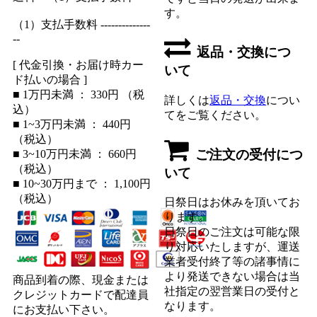
す。
（1）支払手数料 --------------
--
返品・交換につ
[ 代金引換・お届け時カー
いて
ド払いの場合 ]
■ 1万円未満 ： 330円 （税
詳しくは
返品・交換
につい
込）
てをご覧ください。
■ 1~3万円未満 ： 440円
（税込）
ご注文の受付につ
■ 3~10万円未満 ： 660円
（税込）
いて
■ 10~30万円まで ： 1,100円
（税込）
日祭日はお休みを頂いてお
ります。
日祭日のご注文は可能な限
り対応いたしますが、運送
業者受付終了等の諸事情に
より発送できない場合は当
商品到着の際、現金または
社指定の翌営業日の受付と
クレジットカードで配達員
なります。
にお支払い下さい。