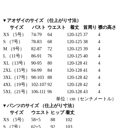
▼アオザイのサイズ （仕上がり寸法）
サイズ
バスト
ウエスト
着丈
首周り
襟の高さ
XS （5号）
74-79
64
120-125
37
4
S （7号）
78-83
68
120-125
38
4
M （9号）
82-87
72
120-125
39
4
L （11号）
86-91
76
120-125
40
4
XL（13号）
90-95
80
120-128
41
4
2XL（15号）
94-99
84
120-128
41
4
3XL（17号）
98-103
88
120-128
42
4
4XL（19号）
102-107
92
120-128
42
4
5XL（21号）
106-111
96
120-128
43
4
単位：cm（センチメートル）
▼パンツのサイズ （仕上がり寸法）
サイズ
ウエスト
ヒップ
着丈
XS （5号）
58+5
88
102
S （7号）
62+5
92
103