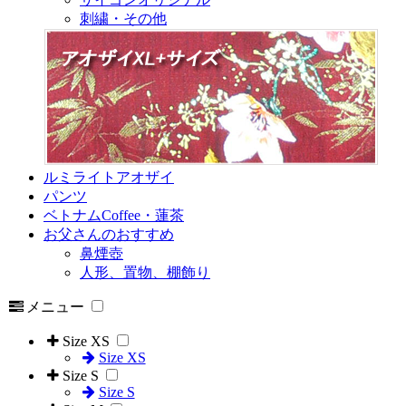
刺繍・その他
ルミライトアオザイ
パンツ
ベトナムCoffee・蓮茶
お父さんのおすすめ
鼻煙壺
人形、置物、棚飾り
メニュー
Size XS
Size XS
Size S
Size S