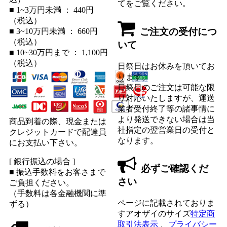
てをご覧ください。
■ 1~3万円未満 ： 440円
（税込）
ご注文の受付につ
■ 3~10万円未満 ： 660円
（税込）
いて
■ 10~30万円まで ： 1,100円
（税込）
日祭日はお休みを頂いてお
ります。
日祭日のご注文は可能な限
り対応いたしますが、運送
業者受付終了等の諸事情に
より発送できない場合は当
商品到着の際、現金または
社指定の翌営業日の受付と
クレジットカードで配達員
なります。
にお支払い下さい。
[ 銀行振込の場合 ]
必ずご確認くだ
■ 振込手数料をお客さまで
さい
ご負担ください。
（手数料は各金融機関に準
ページに記載されておりま
ずる）
すアオザイのサイズ
特定商
取引法表示
、
プライバシー