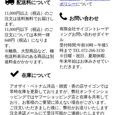
配送料について
ポリシー
について
11,000円以上（税込）のご
お問い合わせ
注文は送料無料でお届けし
ます。
有限会社サイゴントレーデ
11,000円以下（税込）のご
ィングお問い合わせダイヤ
注文については本州一律
ル
648円（税込）になりま
受付時間:午前10時～午後5
す。
時まで TEL 072-266-3150
※離島、大型商品など、梱
※日曜・祝日、夏期休暇、
包送料表示のある商品は別
年末年始はお休みさせてい
途料金がかかります。
ただきます。
在庫について
アオザイ・ベトナム洋品・雑貨・香の店サイゴンでは
常時在庫を更新しておりますが、弊社オンラインショ
ッピングではヤフーショッピング店と在庫を共有して
おり、お客様のご要望に添えない場合がございます。
ご注文いただきました後に、弊社がお送りいたします
注文承諾メールにて受注可能かご連絡いたしますの