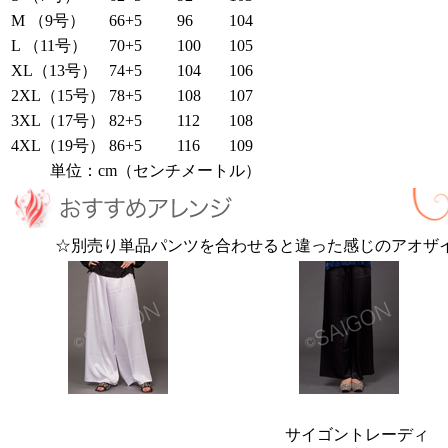
M （9号）
66+5
96
104
L （11号）
70+5
100
105
XL（13号）
74+5
104
106
2XL（15号）
78+5
108
107
3XL（17号）
82+5
112
108
4XL（19号）
86+5
116
109
単位：cm（センチメートル）
☆別売り単品パンツを合わせると違った感じのアオザ
サイゴントレーディ