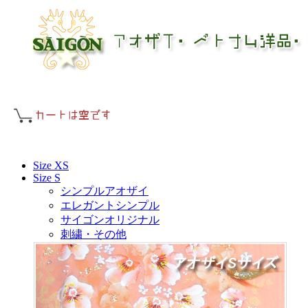
Size XS
Size S
シンプルアオザイ
エレガントシンプル
サイゴンオリジナル
刺繍・その他