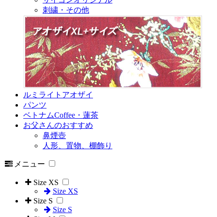
刺繍・その他
ルミライトアオザイ
パンツ
ベトナムCoffee・蓮茶
お父さんのおすすめ
鼻煙壺
人形、置物、棚飾り
メニュー
Size XS
Size XS
Size S
Size S