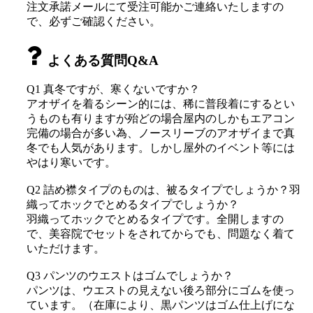
注文承諾メールにて受注可能かご連絡いたしますの
で、必ずご確認ください。
よくある質問Q&A
Q1 真冬ですが、寒くないですか？
アオザイを着るシーン的には、稀に普段着にするとい
うものも有りますが殆どの場合屋内のしかもエアコン
完備の場合が多い為、ノースリーブのアオザイまで真
冬でも人気があります。しかし屋外のイベント等には
やはり寒いです。
Q2 詰め襟タイプのものは、被るタイプでしょうか？羽
織ってホックでとめるタイプでしょうか？
羽織ってホックでとめるタイプです。全開しますの
で、美容院でセットをされてからでも、問題なく着て
いただけます。
Q3 パンツのウエストはゴムでしょうか？
パンツは、ウエストの見えない後ろ部分にゴムを使っ
ています。（在庫により、黒パンツはゴム仕上げにな