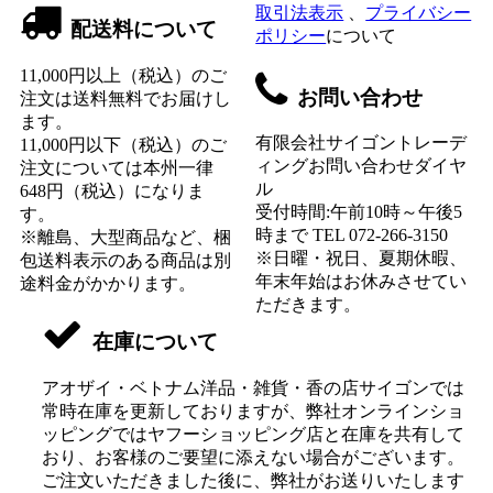
取引法表示
、
プライバシー
配送料について
ポリシー
について
11,000円以上（税込）のご
お問い合わせ
注文は送料無料でお届けし
ます。
有限会社サイゴントレーデ
11,000円以下（税込）のご
ィングお問い合わせダイヤ
注文については本州一律
ル
648円（税込）になりま
受付時間:午前10時～午後5
す。
時まで TEL 072-266-3150
※離島、大型商品など、梱
※日曜・祝日、夏期休暇、
包送料表示のある商品は別
年末年始はお休みさせてい
途料金がかかります。
ただきます。
在庫について
アオザイ・ベトナム洋品・雑貨・香の店サイゴンでは
常時在庫を更新しておりますが、弊社オンラインショ
ッピングではヤフーショッピング店と在庫を共有して
おり、お客様のご要望に添えない場合がございます。
ご注文いただきました後に、弊社がお送りいたします