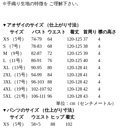
※手織り生地の特徴を ご理解下さい。
▼アオザイのサイズ （仕上がり寸法）
サイズ
バスト
ウエスト
着丈
首周り
襟の高さ
XS （5号）
74-79
64
120-125
37
4
S （7号）
78-83
68
120-125
38
4
M （9号）
82-87
72
120-125
39
4
L （11号）
86-91
76
120-125
40
4
XL（13号）
90-95
80
120-128
41
4
2XL（15号）
94-99
84
120-128
41
4
3XL（17号）
98-103
88
120-128
42
4
4XL（19号）
102-107
92
120-128
42
4
5XL（21号）
106-111
96
120-128
43
4
単位：cm（センチメートル）
▼パンツのサイズ （仕上がり寸法）
サイズ
ウエスト
ヒップ
着丈
XS （5号）
58+5
88
102