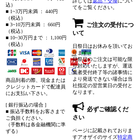
詳しくは
返品・交換
につい
込）
てをご覧ください。
■ 1~3万円未満 ： 440円
（税込）
ご注文の受付につ
■ 3~10万円未満 ： 660円
（税込）
いて
■ 10~30万円まで ： 1,100円
（税込）
日祭日はお休みを頂いてお
ります。
日祭日のご注文は可能な限
り対応いたしますが、運送
業者受付終了等の諸事情に
より発送できない場合は当
商品到着の際、現金または
社指定の翌営業日の受付と
クレジットカードで配達員
なります。
にお支払い下さい。
[ 銀行振込の場合 ]
必ずご確認くだ
■ 振込手数料をお客さまで
さい
ご負担ください。
（手数料は各金融機関に準
ページに記載されておりま
ずる）
すアオザイのサイズ
特定商