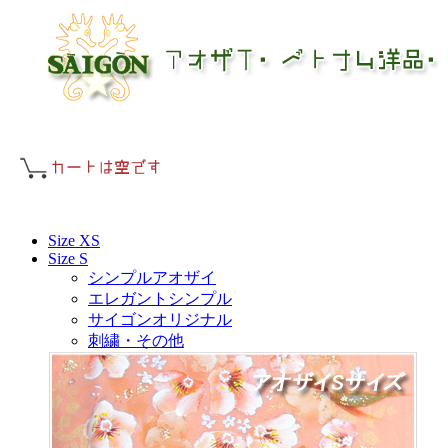
Size XS
Size S
シンプルアオザイ
エレガントシンプル
サイゴンオリジナル
刺繍・その他