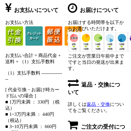
お支払いについて
お届けについて
お支払い方法
お届けする時間帯を以下か
らお選びいただけます。
お支払い合計 = 商品代金 +
ご注文が営業日午前中まで
送料 + （1）支払手数料
ですと当日の発送が出来ま
す。
（1）支払手数料 --------------
--
返品・交換につ
[ 代金引換・お届け時カー
いて
ド払いの場合 ]
■ 1万円未満 ： 330円 （税
詳しくは
返品・交換
につい
込）
てをご覧ください。
■ 1~3万円未満 ： 440円
（税込）
ご注文の受付につ
■ 3~10万円未満 ： 660円