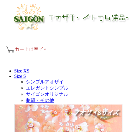
Size XS
Size S
シンプルアオザイ
エレガントシンプル
サイゴンオリジナル
刺繍・その他