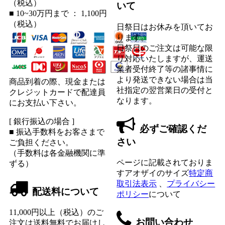
（税込）
いて
■ 10~30万円まで ： 1,100円
（税込）
日祭日はお休みを頂いてお
ります。
日祭日のご注文は可能な限
り対応いたしますが、運送
業者受付終了等の諸事情に
より発送できない場合は当
商品到着の際、現金または
社指定の翌営業日の受付と
クレジットカードで配達員
なります。
にお支払い下さい。
[ 銀行振込の場合 ]
必ずご確認くだ
■ 振込手数料をお客さまで
さい
ご負担ください。
（手数料は各金融機関に準
ページに記載されておりま
ずる）
すアオザイのサイズ
特定商
取引法表示
、
プライバシー
配送料について
ポリシー
について
11,000円以上（税込）のご
お問い合わせ
注文は送料無料でお届けし