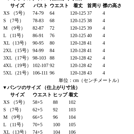
サイズ
バスト
ウエスト
着丈
首周り
襟の高さ
XS （5号）
74-79
64
120-125
37
4
S （7号）
78-83
68
120-125
38
4
M （9号）
82-87
72
120-125
39
4
L （11号）
86-91
76
120-125
40
4
XL（13号）
90-95
80
120-128
41
4
2XL（15号）
94-99
84
120-128
41
4
3XL（17号）
98-103
88
120-128
42
4
4XL（19号）
102-107
92
120-128
42
4
5XL（21号）
106-111
96
120-128
43
4
単位：cm（センチメートル）
▼パンツのサイズ （仕上がり寸法）
サイズ
ウエスト
ヒップ
着丈
XS （5号）
58+5
88
102
S （7号）
62+5
92
103
M （9号）
66+5
96
104
L （11号）
70+5
100
105
XL（13号）
74+5
104
106