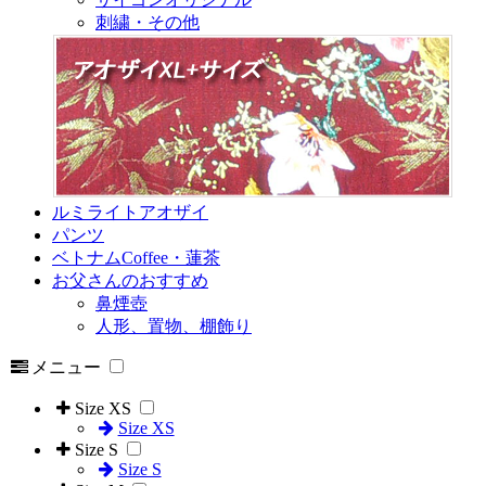
刺繍・その他
ルミライトアオザイ
パンツ
ベトナムCoffee・蓮茶
お父さんのおすすめ
鼻煙壺
人形、置物、棚飾り
メニュー
Size XS
Size XS
Size S
Size S