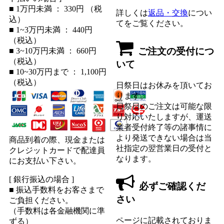
■ 1万円未満 ： 330円 （税
詳しくは
返品・交換
につい
込）
てをご覧ください。
■ 1~3万円未満 ： 440円
（税込）
ご注文の受付につ
■ 3~10万円未満 ： 660円
（税込）
いて
■ 10~30万円まで ： 1,100円
（税込）
日祭日はお休みを頂いてお
ります。
日祭日のご注文は可能な限
り対応いたしますが、運送
業者受付終了等の諸事情に
より発送できない場合は当
商品到着の際、現金または
社指定の翌営業日の受付と
クレジットカードで配達員
なります。
にお支払い下さい。
[ 銀行振込の場合 ]
必ずご確認くだ
■ 振込手数料をお客さまで
さい
ご負担ください。
（手数料は各金融機関に準
ページに記載されておりま
ずる）