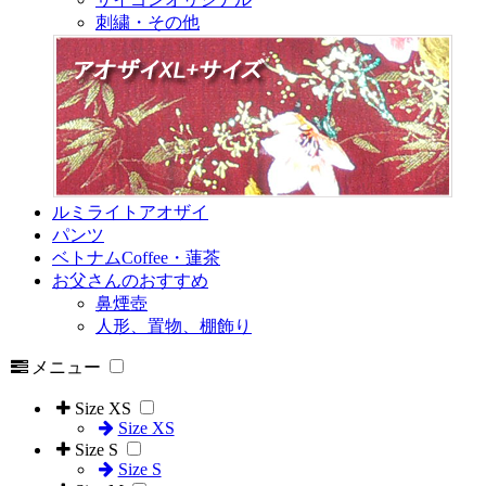
刺繍・その他
ルミライトアオザイ
パンツ
ベトナムCoffee・蓮茶
お父さんのおすすめ
鼻煙壺
人形、置物、棚飾り
メニュー
Size XS
Size XS
Size S
Size S