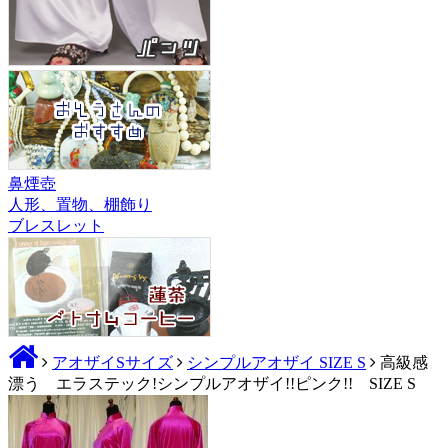
鼻煙壺
人形、置物、棚飾り
ブレスレット
アオザイSサイズ
シンプルアオザイ SIZE S
高級感
漂う エラステック!シンプルアオザイ!!ピンク!! SIZE S