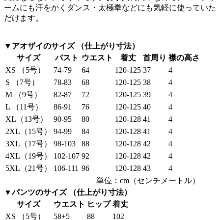
ームにも汗をかくダンス・太極拳などにも気軽に使っていた
だけます。
▼アオザイのサイズ （仕上がり寸法）
サイズ
バスト
ウエスト
着丈
首周り
襟の高さ
XS （5号）
74-79
64
120-125
37
4
S （7号）
78-83
68
120-125
38
4
M （9号）
82-87
72
120-125
39
4
L （11号）
86-91
76
120-125
40
4
XL（13号）
90-95
80
120-128
41
4
2XL（15号）
94-99
84
120-128
41
4
3XL（17号）
98-103
88
120-128
42
4
4XL（19号）
102-107
92
120-128
42
4
5XL（21号）
106-111
96
120-128
43
4
単位：cm（センチメートル）
▼パンツのサイズ （仕上がり寸法）
サイズ
ウエスト
ヒップ
着丈
XS （5号）
58+5
88
102