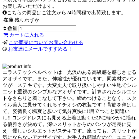
お楽しみいただけます。
こちらの商品はご注文から24時間程で出荷致します。
在庫
残りわずか
数量
カートに入れる
この商品についてお問い合わせる
お友達にメールですすめる！
エラステックベルベットは 光沢のある高級感を感じさせる
アオザイです。また、伸縮性が優れています。同素材のパン
ツが ステキです。大変丈夫で取り扱いしやすい生地でシル
エット重視のシンプルなアオザイです。計算されたシルエッ
トをさらりと着こなして下さい。締めつけることなく、スタ
イル美人に見せてくれるイチオシの衣装です！背筋を伸ばし
て、姿勢良く颯爽と歩いて気分爽快に!!目立つこと間違い
し!! ロングドレスにも見える上着は動くたびに軽やかに揺れ
る優雅さが決めて。深いスリットからのパンツが足長に見
え 優しいシルエットがステキです。座っても、スリットが
気にならないアオザイです。お手入れ簡単なので、ユニフォ