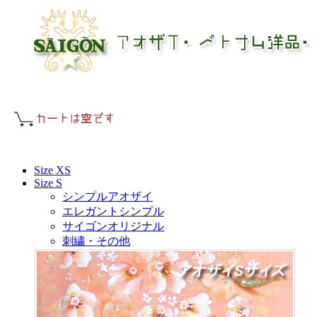
Size XS
Size S
シンプルアオザイ
エレガントシンプル
サイゴンオリジナル
刺繍・その他