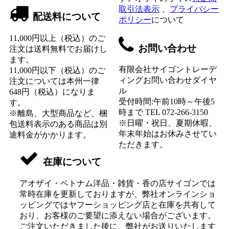
取引法表示
、
プライバシー
配送料について
ポリシー
について
11,000円以上（税込）のご
お問い合わせ
注文は送料無料でお届けし
ます。
有限会社サイゴントレーデ
11,000円以下（税込）のご
ィングお問い合わせダイヤ
注文については本州一律
ル
648円（税込）になりま
受付時間:午前10時～午後5
す。
時まで TEL 072-266-3150
※離島、大型商品など、梱
※日曜・祝日、夏期休暇、
包送料表示のある商品は別
年末年始はお休みさせてい
途料金がかかります。
ただきます。
在庫について
アオザイ・ベトナム洋品・雑貨・香の店サイゴンでは
常時在庫を更新しておりますが、弊社オンラインショ
ッピングではヤフーショッピング店と在庫を共有して
おり、お客様のご要望に添えない場合がございます。
ご注文いただきました後に、弊社がお送りいたします