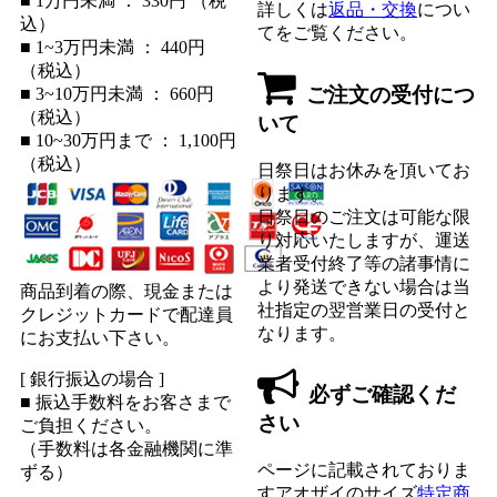
■ 1万円未満 ： 330円 （税
詳しくは
返品・交換
につい
込）
てをご覧ください。
■ 1~3万円未満 ： 440円
（税込）
ご注文の受付につ
■ 3~10万円未満 ： 660円
（税込）
いて
■ 10~30万円まで ： 1,100円
（税込）
日祭日はお休みを頂いてお
ります。
日祭日のご注文は可能な限
り対応いたしますが、運送
業者受付終了等の諸事情に
より発送できない場合は当
商品到着の際、現金または
社指定の翌営業日の受付と
クレジットカードで配達員
なります。
にお支払い下さい。
[ 銀行振込の場合 ]
必ずご確認くだ
■ 振込手数料をお客さまで
さい
ご負担ください。
（手数料は各金融機関に準
ページに記載されておりま
ずる）
すアオザイのサイズ
特定商