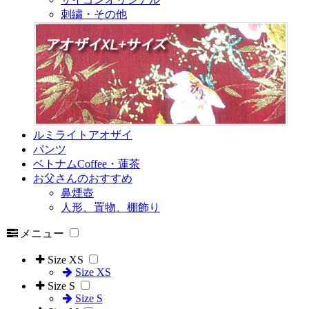
刺繍・その他
ルミライトアオザイ
パンツ
ベトナムCoffee・蓮茶
お父さんのおすすめ
鼻煙壺
人形、置物、棚飾り
メニュー
Size XS
Size XS
Size S
Size S