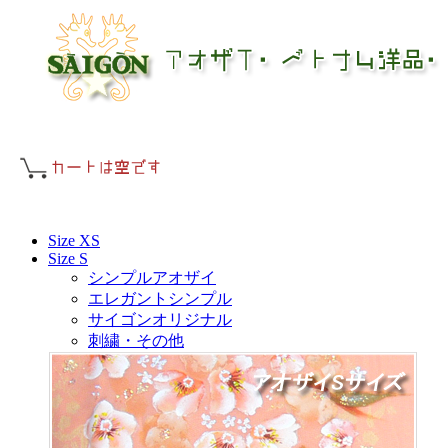
Size XS
Size S
シンプルアオザイ
エレガントシンプル
サイゴンオリジナル
刺繍・その他