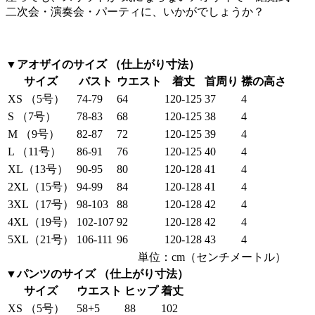
二次会・演奏会・パーティに、いかがでしょうか？
▼アオザイのサイズ （仕上がり寸法）
サイズ
バスト
ウエスト
着丈
首周り
襟の高さ
XS （5号）
74-79
64
120-125
37
4
S （7号）
78-83
68
120-125
38
4
M （9号）
82-87
72
120-125
39
4
L （11号）
86-91
76
120-125
40
4
XL（13号）
90-95
80
120-128
41
4
2XL（15号）
94-99
84
120-128
41
4
3XL（17号）
98-103
88
120-128
42
4
4XL（19号）
102-107
92
120-128
42
4
5XL（21号）
106-111
96
120-128
43
4
単位：cm（センチメートル）
▼パンツのサイズ （仕上がり寸法）
サイズ
ウエスト
ヒップ
着丈
XS （5号）
58+5
88
102