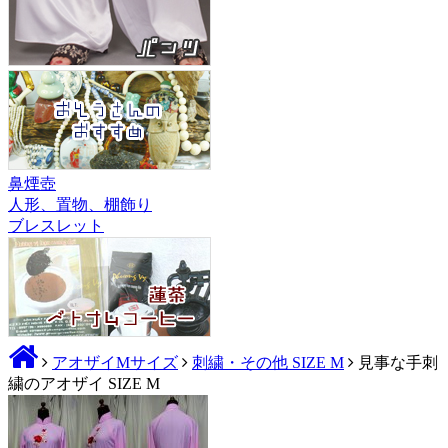
鼻煙壺
人形、置物、棚飾り
ブレスレット
アオザイMサイズ
刺繍・その他 SIZE M
見事な手刺
繍のアオザイ SIZE M