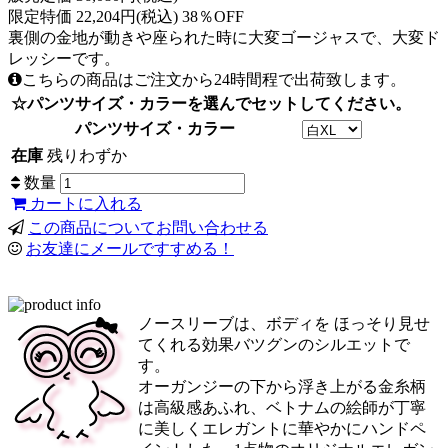
限定特価 22,204円(税込) 38％OFF
裏側の金地が動きや座られた時に大変ゴージャスで、大変ド
レッシーです。
こちらの商品はご注文から24時間程で出荷致します。
☆パンツサイズ・カラーを選んでセットしてください。
パンツサイズ・カラー
在庫
残りわずか
数量
カートに入れる
この商品についてお問い合わせる
お友達にメールですすめる！
ノースリーブは、ボディを ほっそり見せ
てくれる効果バツグンのシルエットで
す。
オーガンジーの下から浮き上がる金糸柄
は高級感あふれ、ベトナムの絵師が丁寧
に美しくエレガントに華やかにハンドペ