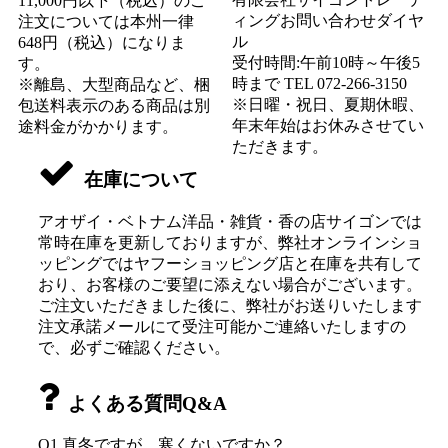
11,000円以下（税込）のご
ィングお問い合わせダイヤ
注文については本州一律
ル
648円（税込）になりま
受付時間:午前10時～午後5
す。
時まで TEL 072-266-3150
※離島、大型商品など、梱
※日曜・祝日、夏期休暇、
包送料表示のある商品は別
年末年始はお休みさせてい
途料金がかかります。
ただきます。
在庫について
アオザイ・ベトナム洋品・雑貨・香の店サイゴンでは
常時在庫を更新しておりますが、弊社オンラインショ
ッピングではヤフーショッピング店と在庫を共有して
おり、お客様のご要望に添えない場合がございます。
ご注文いただきました後に、弊社がお送りいたします
注文承諾メールにて受注可能かご連絡いたしますの
で、必ずご確認ください。
よくある質問Q&A
Q1 真冬ですが、寒くないですか？