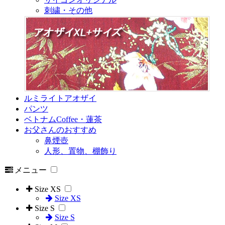
刺繍・その他
ルミライトアオザイ
パンツ
ベトナムCoffee・蓮茶
お父さんのおすすめ
鼻煙壺
人形、置物、棚飾り
メニュー
Size XS
Size XS
Size S
Size S