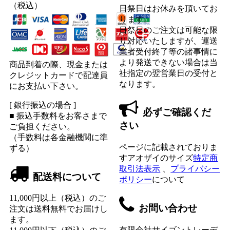
（税込）
日祭日はお休みを頂いてお
ります。
日祭日のご注文は可能な限
り対応いたしますが、運送
業者受付終了等の諸事情に
より発送できない場合は当
商品到着の際、現金または
社指定の翌営業日の受付と
クレジットカードで配達員
なります。
にお支払い下さい。
[ 銀行振込の場合 ]
必ずご確認くだ
■ 振込手数料をお客さまで
さい
ご負担ください。
（手数料は各金融機関に準
ページに記載されておりま
ずる）
すアオザイのサイズ
特定商
取引法表示
、
プライバシー
配送料について
ポリシー
について
11,000円以上（税込）のご
お問い合わせ
注文は送料無料でお届けし
ます。
有限会社サイゴントレーデ