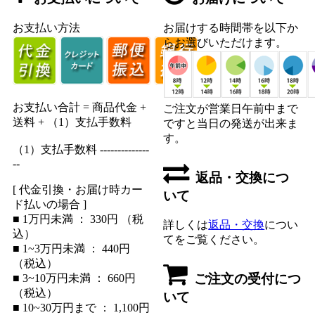
お支払い方法
お届けする時間帯を以下か
らお選びいただけます。
お支払い合計 = 商品代金 +
ご注文が営業日午前中まで
送料 + （1）支払手数料
ですと当日の発送が出来ま
す。
（1）支払手数料 --------------
--
返品・交換につ
[ 代金引換・お届け時カー
いて
ド払いの場合 ]
■ 1万円未満 ： 330円 （税
詳しくは
返品・交換
につい
込）
てをご覧ください。
■ 1~3万円未満 ： 440円
（税込）
ご注文の受付につ
■ 3~10万円未満 ： 660円
（税込）
いて
■ 10~30万円まで ： 1,100円