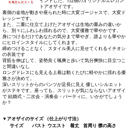
イントした、1点物のオリジナルエレガン
トアオザイです。
裏側の金地が動きや座られた時に大変ゴージャスで、大変ド
レッシーです。
また、二重に仕立て上げたアオザイは生地の重みの違いか
ら、別々にふわふわ揺れるので、大変優雅で華やかです。
身につけるだけであなたの気分まで華やぎ、誰よりも華やか
にヒロインスタイルにしてくれます。
締めつけることなく、スタイル美人に見せてくれるイチオシ
の衣装です
背筋を伸ばして、姿勢良く颯爽と歩いて気分爽快に目立つこ
と間違いなし
ロングドレスにも見える上着は動くたびに軽やかに揺れる優
雅さが決めて。
深いスリットからのパンツが足長に見え 優しいシルエット
がステキです。座っても、スリットが気にならないアオザイ
で 結婚式・二次会・演奏会・パーティに、いかがでしょう
か？
▼アオザイのサイズ （仕上がり寸法）
サイズ
バスト
ウエスト
着丈
首周り
襟の高さ