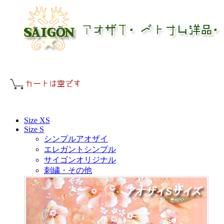
Size XS
Size S
シンプルアオザイ
エレガントシンプル
サイゴンオリジナル
刺繍・その他