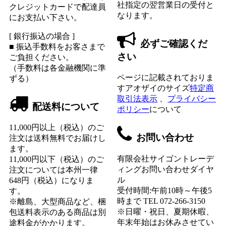
社指定の翌営業日の受付と
クレジットカードで配達員
なります。
にお支払い下さい。
[ 銀行振込の場合 ]
必ずご確認くだ
■ 振込手数料をお客さまで
さい
ご負担ください。
（手数料は各金融機関に準
ページに記載されておりま
ずる）
すアオザイのサイズ
特定商
取引法表示
、
プライバシー
配送料について
ポリシー
について
11,000円以上（税込）のご
お問い合わせ
注文は送料無料でお届けし
ます。
有限会社サイゴントレーデ
11,000円以下（税込）のご
ィングお問い合わせダイヤ
注文については本州一律
ル
648円（税込）になりま
受付時間:午前10時～午後5
す。
時まで TEL 072-266-3150
※離島、大型商品など、梱
※日曜・祝日、夏期休暇、
包送料表示のある商品は別
年末年始はお休みさせてい
途料金がかかります。