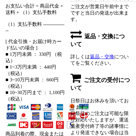
お支払い合計 = 商品代金 +
ご注文が営業日午前中まで
送料 + （1）支払手数料
ですと当日の発送が出来ま
す。
（1）支払手数料 --------------
--
返品・交換につ
[ 代金引換・お届け時カー
いて
ド払いの場合 ]
■ 1万円未満 ： 330円 （税
詳しくは
返品・交換
につい
込）
てをご覧ください。
■ 1~3万円未満 ： 440円
（税込）
ご注文の受付につ
■ 3~10万円未満 ： 660円
（税込）
いて
■ 10~30万円まで ： 1,100円
（税込）
日祭日はお休みを頂いてお
ります。
日祭日のご注文は可能な限
り対応いたしますが、運送
業者受付終了等の諸事情に
より発送できない場合は当
商品到着の際、現金または