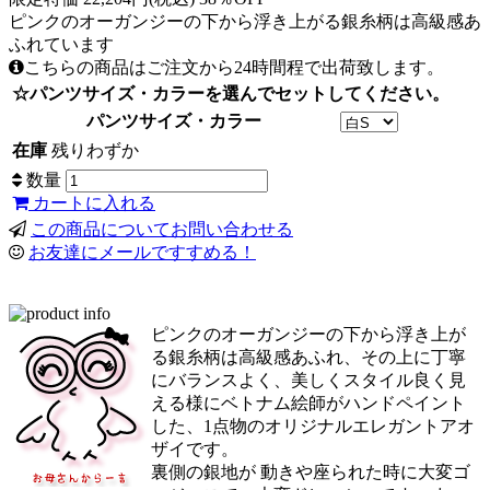
ピンクのオーガンジーの下から浮き上がる銀糸柄は高級感あ
ふれています
こちらの商品はご注文から24時間程で出荷致します。
☆パンツサイズ・カラーを選んでセットしてください。
パンツサイズ・カラー
在庫
残りわずか
数量
カートに入れる
この商品についてお問い合わせる
お友達にメールですすめる！
ピンクのオーガンジーの下から浮き上が
る銀糸柄は高級感あふれ、その上に丁寧
にバランスよく、美しくスタイル良く見
える様にベトナム絵師がハンドペイント
した、1点物のオリジナルエレガントアオ
ザイです。
裏側の銀地が 動きや座られた時に大変ゴ