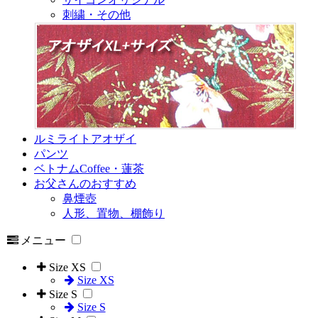
刺繍・その他
ルミライトアオザイ
パンツ
ベトナムCoffee・蓮茶
お父さんのおすすめ
鼻煙壺
人形、置物、棚飾り
メニュー
Size XS
Size XS
Size S
Size S