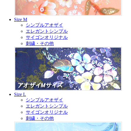
Size M
シンプルアオザイ
エレガントシンプル
サイゴンオリジナル
刺繍・その他
Size L
シンプルアオザイ
エレガントシンプル
サイゴンオリジナル
刺繍・その他