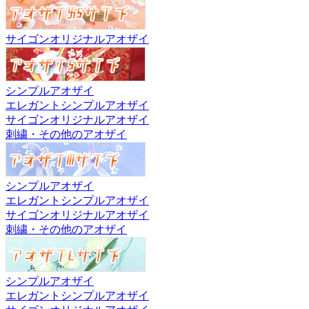
サイゴンオリジナルアオザイ
シンプルアオザイ
エレガントシンプルアオザイ
サイゴンオリジナルアオザイ
刺繍・その他のアオザイ
シンプルアオザイ
エレガントシンプルアオザイ
サイゴンオリジナルアオザイ
刺繍・その他のアオザイ
シンプルアオザイ
エレガントシンプルアオザイ