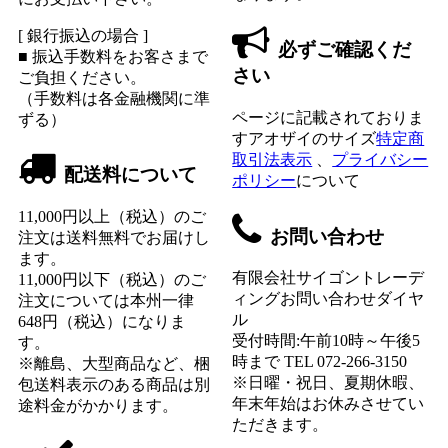
[ 銀行振込の場合 ]
必ずご確認くだ
■ 振込手数料をお客さまで
さい
ご負担ください。
（手数料は各金融機関に準
ページに記載されておりま
ずる）
すアオザイのサイズ
特定商
取引法表示
、
プライバシー
配送料について
ポリシー
について
11,000円以上（税込）のご
お問い合わせ
注文は送料無料でお届けし
ます。
有限会社サイゴントレーデ
11,000円以下（税込）のご
ィングお問い合わせダイヤ
注文については本州一律
ル
648円（税込）になりま
受付時間:午前10時～午後5
す。
時まで TEL 072-266-3150
※離島、大型商品など、梱
※日曜・祝日、夏期休暇、
包送料表示のある商品は別
年末年始はお休みさせてい
途料金がかかります。
ただきます。