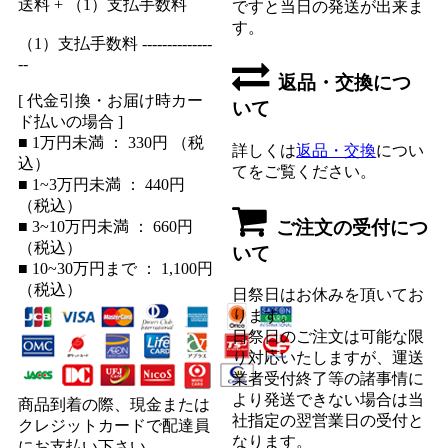
送料 + （1）支払手数料
ですと当日の発送が出来ま
す。
（1）支払手数料 --------------
--
返品・交換につ
[ 代金引換・お届け時カー
いて
ド払いの場合 ]
■ 1万円未満 ： 330円 （税
詳しくは
返品・交換
につい
込）
てをご覧ください。
■ 1~3万円未満 ： 440円
（税込）
ご注文の受付につ
■ 3~10万円未満 ： 660円
（税込）
いて
■ 10~30万円まで ： 1,100円
（税込）
日祭日はお休みを頂いてお
ります。
日祭日のご注文は可能な限
り対応いたしますが、運送
業者受付終了等の諸事情に
より発送できない場合は当
商品到着の際、現金または
社指定の翌営業日の受付と
クレジットカードで配達員
なります。
にお支払い下さい。