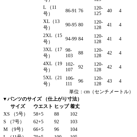
L （11
120-
86-91
76
40
4
125
号）
XL（13
120-
90-95
80
41
4
128
号）
2XL（15
120-
94-99
84
41
4
128
号）
3XL（17
98-
120-
88
42
4
103
128
号）
4XL（19
102-
120-
92
42
4
107
128
号）
5XL（21
106-
120-
96
43
4
111
128
号）
単位：cm（センチメートル）
▼パンツのサイズ （仕上がり寸法）
サイズ
ウエスト
ヒップ
着丈
XS （5号）
58+5
88
102
S （7号）
62+5
92
103
M （9号）
66+5
96
104
L （11号）
70+5
100
105