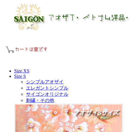
Size XS
Size S
シンプルアオザイ
エレガントシンプル
サイゴンオリジナル
刺繍・その他