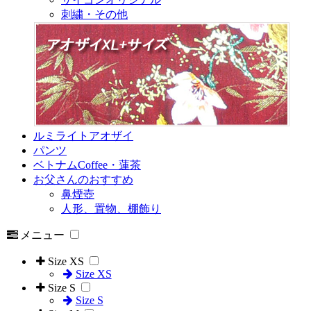
刺繍・その他
ルミライトアオザイ
パンツ
ベトナムCoffee・蓮茶
お父さんのおすすめ
鼻煙壺
人形、置物、棚飾り
メニュー
Size XS
Size XS
Size S
Size S