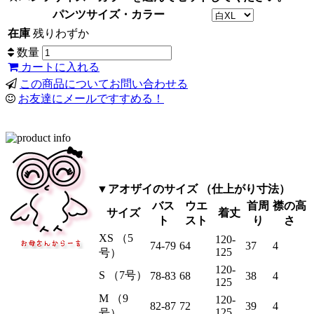
パンツサイズ・カラー
在庫
残りわずか
数量
カートに入れる
この商品についてお問い合わせる
お友達にメールですすめる！
▼アオザイのサイズ （仕上がり寸法）
バス
ウエ
首周
襟の高
サイズ
着丈
ト
スト
り
さ
XS （5
120-
74-79
64
37
4
125
号）
120-
S （7号）
78-83
68
38
4
125
M （9
120-
82-87
72
39
4
125
号）