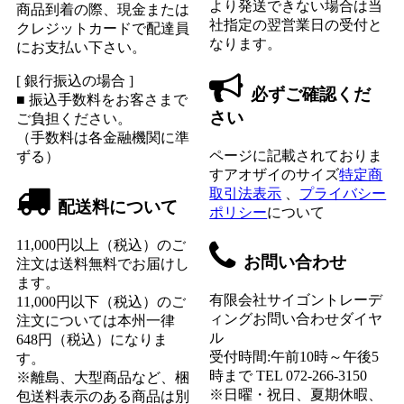
より発送できない場合は当
商品到着の際、現金または
社指定の翌営業日の受付と
クレジットカードで配達員
なります。
にお支払い下さい。
[ 銀行振込の場合 ]
必ずご確認くだ
■ 振込手数料をお客さまで
さい
ご負担ください。
（手数料は各金融機関に準
ページに記載されておりま
ずる）
すアオザイのサイズ
特定商
取引法表示
、
プライバシー
配送料について
ポリシー
について
11,000円以上（税込）のご
お問い合わせ
注文は送料無料でお届けし
ます。
有限会社サイゴントレーデ
11,000円以下（税込）のご
ィングお問い合わせダイヤ
注文については本州一律
ル
648円（税込）になりま
受付時間:午前10時～午後5
す。
時まで TEL 072-266-3150
※離島、大型商品など、梱
※日曜・祝日、夏期休暇、
包送料表示のある商品は別