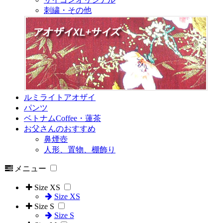
刺繍・その他
ルミライトアオザイ
パンツ
ベトナムCoffee・蓮茶
お父さんのおすすめ
鼻煙壺
人形、置物、棚飾り
メニュー
Size XS
Size XS
Size S
Size S