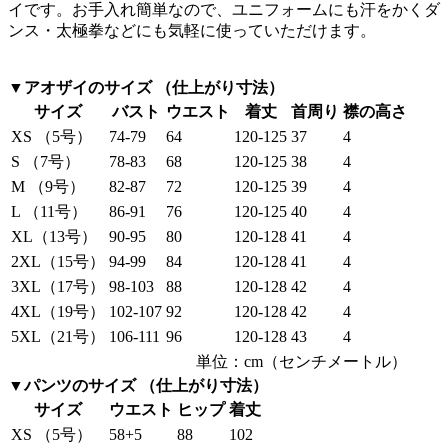
イです。お手入れ簡単なので、ユニフォームにも汗をかくダ
ンス・太極拳などにも気軽に使っていただけます。
▼アオザイのサイズ （仕上がり寸法）
サイズ
バスト
ウエスト
着丈
首周り
襟の高さ
XS （5号）
74-79
64
120-125
37
4
S （7号）
78-83
68
120-125
38
4
M （9号）
82-87
72
120-125
39
4
L （11号）
86-91
76
120-125
40
4
XL（13号）
90-95
80
120-128
41
4
2XL（15号）
94-99
84
120-128
41
4
3XL（17号）
98-103
88
120-128
42
4
4XL（19号）
102-107
92
120-128
42
4
5XL（21号）
106-111
96
120-128
43
4
単位：cm（センチメートル）
▼パンツのサイズ （仕上がり寸法）
サイズ
ウエスト
ヒップ
着丈
XS （5号）
58+5
88
102