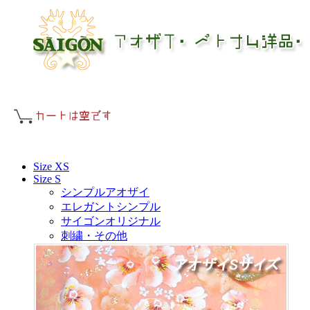
Size XS
Size S
シンプルアオザイ
エレガントシンプル
サイゴンオリジナル
刺繍・その他