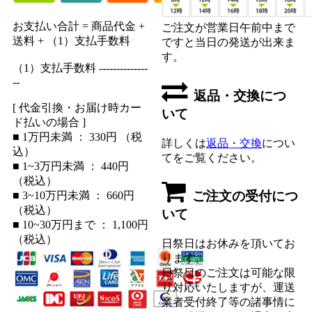
お支払い合計 = 商品代金 +
ご注文が営業日午前中まで
送料 + （1）支払手数料
ですと当日の発送が出来ま
す。
（1）支払手数料 --------------
--
返品・交換につ
[ 代金引換・お届け時カー
いて
ド払いの場合 ]
■ 1万円未満 ： 330円 （税
詳しくは
返品・交換
につい
込）
てをご覧ください。
■ 1~3万円未満 ： 440円
（税込）
ご注文の受付につ
■ 3~10万円未満 ： 660円
（税込）
いて
■ 10~30万円まで ： 1,100円
（税込）
日祭日はお休みを頂いてお
ります。
日祭日のご注文は可能な限
り対応いたしますが、運送
業者受付終了等の諸事情に