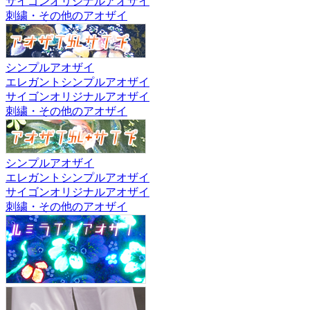
サイゴンオリジナルアオザイ
刺繍・その他のアオザイ
シンプルアオザイ
エレガントシンプルアオザイ
サイゴンオリジナルアオザイ
刺繍・その他のアオザイ
シンプルアオザイ
エレガントシンプルアオザイ
サイゴンオリジナルアオザイ
刺繍・その他のアオザイ