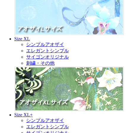
Size XL
シンプルアオザイ
エレガントシンプル
サイゴンオリジナル
刺繍・その他
Size XL+
シンプルアオザイ
エレガントシンプル
サイゴンオリジナル