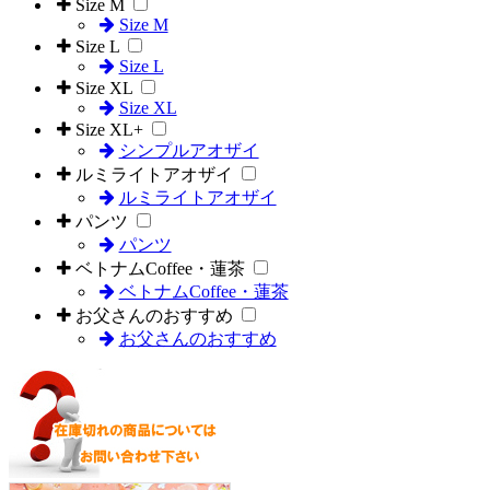
Size M
Size M
Size L
Size L
Size XL
Size XL
Size XL+
シンプルアオザイ
ルミライトアオザイ
ルミライトアオザイ
パンツ
パンツ
ベトナムCoffee・蓮茶
ベトナムCoffee・蓮茶
お父さんのおすすめ
お父さんのおすすめ