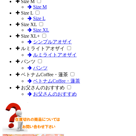
Size M
Size M
Size L
Size L
Size XL
Size XL
Size XL+
シンプルアオザイ
ルミライトアオザイ
ルミライトアオザイ
パンツ
パンツ
ベトナムCoffee・蓮茶
ベトナムCoffee・蓮茶
お父さんのおすすめ
お父さんのおすすめ