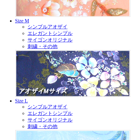
Size M
シンプルアオザイ
エレガントシンプル
サイゴンオリジナル
刺繍・その他
Size L
シンプルアオザイ
エレガントシンプル
サイゴンオリジナル
刺繍・その他