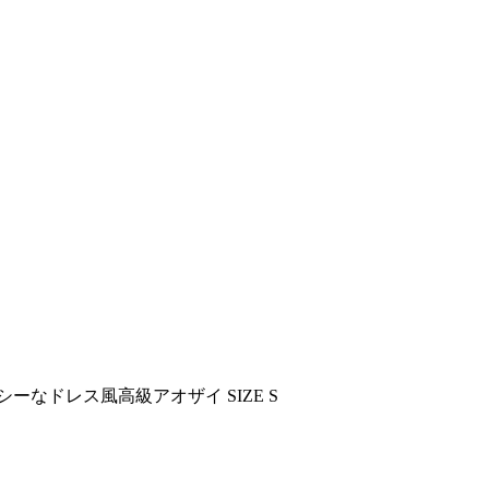
ーなドレス風高級アオザイ SIZE S