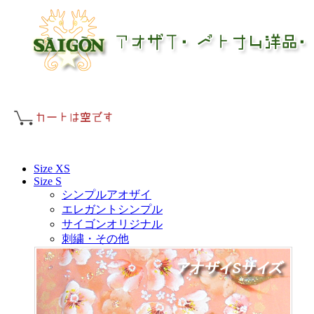
Size XS
Size S
シンプルアオザイ
エレガントシンプル
サイゴンオリジナル
刺繍・その他